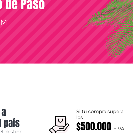
so de Paso
OM
 a
Si tu compra supera
los
l país
$500.000
+IVA
el destino,