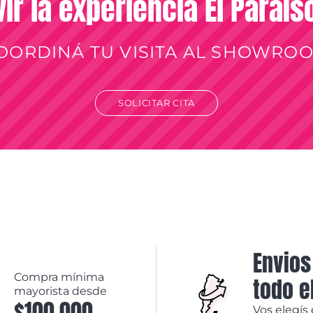
vir la experiencia El Paraí
OORDINÁ TU VISITA AL SHOWRO
SOLICITAR CITA
Envios
Compra mínima
todo e
mayorista desde
$100.000
Vos elegís 