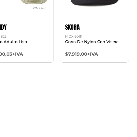
NDY
SKORA
1823
MDX-30111
so Adulto Liso
Gorra De Nylon Con Visera
00,03+IVA
$7.919,00+IVA