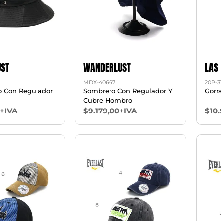
ST
WANDERLUST
LAS
MDX-40667
20P-3
so Con Regulador
Sombrero Con Regulador Y
Gorr
Cubre Hombro
0+IVA
$9.179,00+IVA
$10