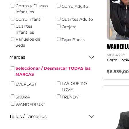
Gorras y Pilusos
Gorro Adulto
Infantiles
Gorro Infantil
Guantes Adulto
Guantes
Orejera
Infantiles
Pañuelos de
Tapa Bocas
WANDERLU
Seda
MDX-43827
Marcas
Gorro Dock
Seleccionar / Desmarcar TODAS las
$6.539,00
MARCAS
LAS OREIRO
EVERLAST
LOVE
SKORA
TRENDY
WANDERLUST
Talles / Tamaños