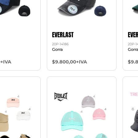
EVERLAST
EVE
20P-14186
20P-1
Gorra
Gorr
0+IVA
$9.800,00+IVA
$9.