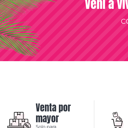
Vení a vi
C
Venta por
mayor
Solo para