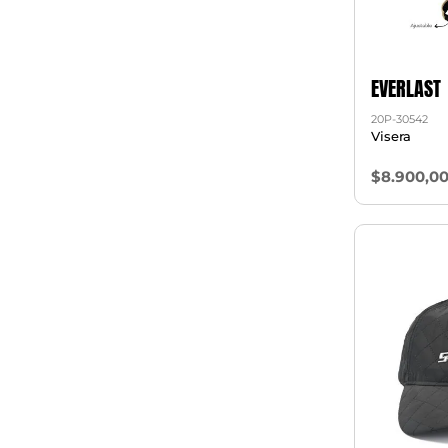
EVERLAST
20P-30542
Visera
$8.900,0