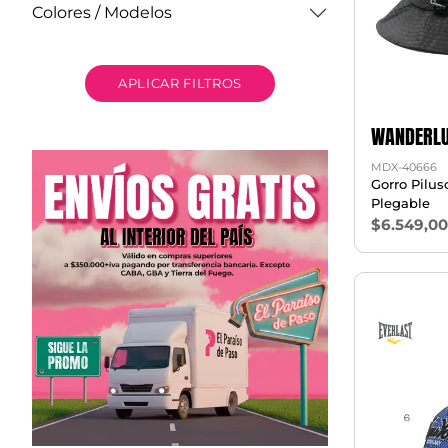
Colores / Modelos
APLICAR FILTROS
WANDERLU
MDX-40666
Gorro Pilu
Plegable
$6.549,0