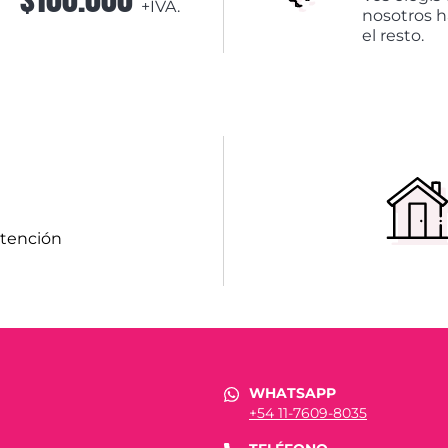
+IVA.
nosotros 
el resto.
atención
WHATSAPP
+54 11-7609-8035