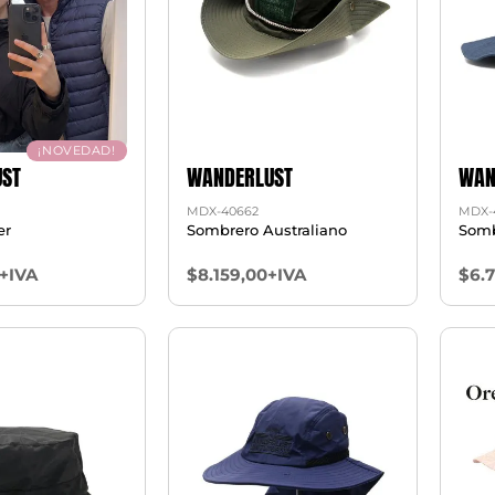
¡NOVEDAD!
ST
WANDERLUST
WAN
MDX-40662
MDX-
er
Sombrero Australiano
Somb
+IVA
$8.159,00+IVA
$6.