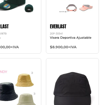
RLAST
EVERLAST
4187B
20P-30541
a
Visera Deportiva Ajustable
800,00+IVA
$8.900,00+IVA