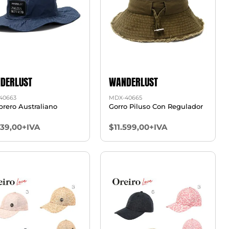
DERLUST
WANDERLUST
40663
MDX-40665
rero Australiano
Gorro Piluso Con Regulador
739,00+IVA
$11.599,00+IVA