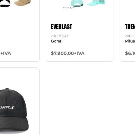
EVERLAST
TRE
20P-30543
20P-5
Gorra
Pilu
0+IVA
$7.900,00+IVA
$6.1