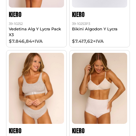
KIERO
KIERO
39-10252
39-10253P3
Vedetina Alg Y Lycra Pack
Bikini Algodon Y Lycra
X3
$7.846,84+IVA
$7.417,62+IVA
KIERO
KIERO