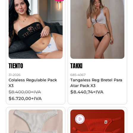
TIENTO
TAKKI
31-2026
685-4067
Colaless Regulable Pack
Tangaless Reg Bretel Para
X3
Atar Pack X3
$8.400,00+IVA
$8.440,74+IVA
$6.720,00+IVA