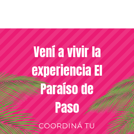
Vení a vivir la
experiencia El
Paraíso de
Paso
COORDINÁ TU