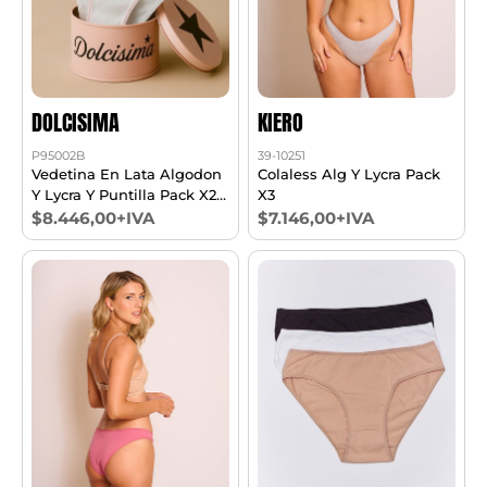
DOLCISIMA
KIERO
P95002B
39-10251
Vedetina En Lata Algodon
Colaless Alg Y Lycra Pack
Y Lycra Y Puntilla Pack X2
X3
T1/4
$8.446,00+IVA
$7.146,00+IVA