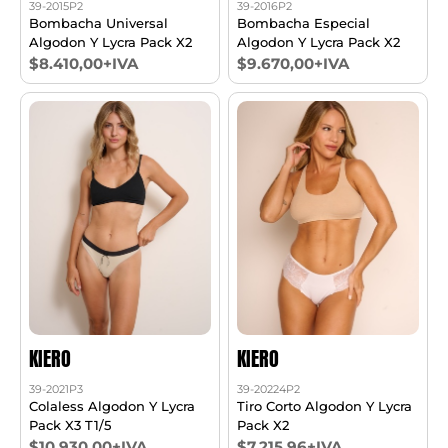
39-2015P2
39-2016P2
Bombacha Universal
Bombacha Especial
Algodon Y Lycra Pack X2
Algodon Y Lycra Pack X2
$8.410,00+IVA
$9.670,00+IVA
KIERO
KIERO
39-2021P3
39-20224P2
Colaless Algodon Y Lycra
Tiro Corto Algodon Y Lycra
Pack X3 T1/5
Pack X2
$10.930,00+IVA
$7.215,96+IVA