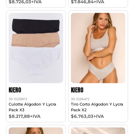
$8.726,03+IVA
$7.846,84+IVA
KIERO
KIERO
39-10258P3
39-10284P2
Culotte Algodon Y Lycra
Tiro Corto Algodon Y Lycra
Pack X3
Pack X2
$8.217,88+IVA
$6.763,03+IVA