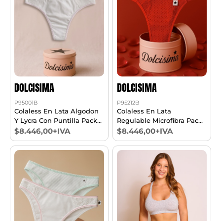
DOLCISIMA
DOLCISIMA
P95001B
P95212B
Colaless En Lata Algodon
Colaless En Lata
Y Lycra Con Puntilla Pack
Regulable Microfibra Pack
X2 T1/4
X2 T1/4
$8.446,00+IVA
$8.446,00+IVA