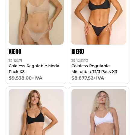
KIERO
KIERO
39-12071
39-12151P3
Colaless Regulable Modal
Colaless Regulable
Pack X3
Microfibra T1/3 Pack X3
$9.538,00+IVA
$8.877,52+IVA