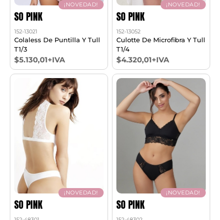
¡NOVEDAD!
¡NOVEDAD!
SO PINK
SO PINK
152-13021
152-13052
Colaless De Puntilla Y Tull
Culotte De Microfibra Y Tull
T1/3
T1/4
$5.130,01+IVA
$4.320,01+IVA
¡NOVEDAD!
¡NOVEDAD!
SO PINK
SO PINK
152-48301
152-48302