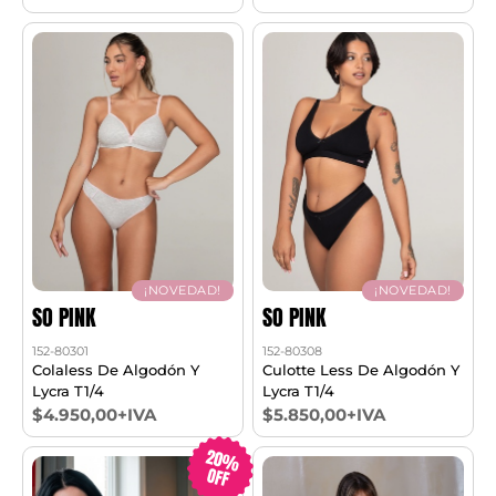
¡NOVEDAD!
¡NOVEDAD!
SO PINK
SO PINK
152-80301
152-80308
Colaless De Algodón Y
Culotte Less De Algodón Y
Lycra T1/4
Lycra T1/4
$4.950,00+IVA
$5.850,00+IVA
20%
OFF