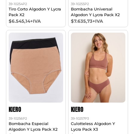
39-10254P2
39-10255P2
Tiro Corto Algodon Y Lycra
Bombacha Universal
Pack X2
Algodon Y Lycra Pack X2
$6.545,14+IVA
$7.635,73+IVA
KIERO
KIERO
39-10256P2
39-10257P3
Bombacha Especial
Culotteless Algodon Y
Algodon Y Lycra Pack X2
Lycra Pack X3