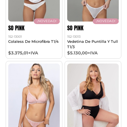
¡NOVEDAD!
¡NOVEDAD!
SO PINK
SO PINK
152-13001
152-13013
Colaless De Microfibra T1/4
Vedetina De Puntilla Y Tull
T1/3
$3.375,01+IVA
$5.130,00+IVA