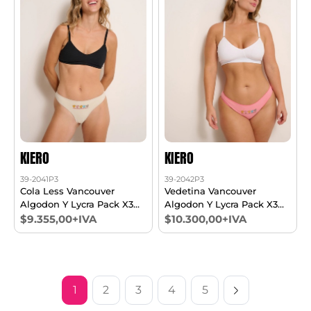
KIERO
KIERO
39-2041P3
39-2042P3
Cola Less Vancouver
Vedetina Vancouver
Algodon Y Lycra Pack X3
Algodon Y Lycra Pack X3
T1/5
T1/5
$9.355,00+IVA
$10.300,00+IVA
1
2
3
4
5