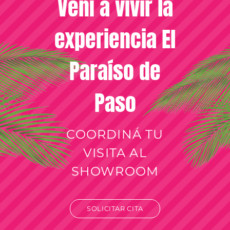
Vení a vivir la
experiencia El
Paraíso de
Paso
COORDINÁ TU
VISITA AL
SHOWROOM
SOLICITAR CITA