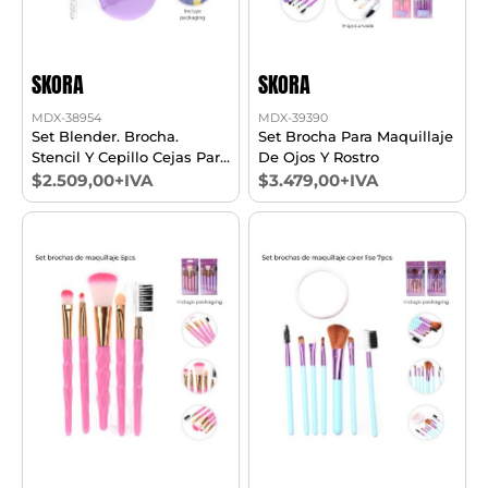
SKORA
SKORA
MDX-38954
MDX-39390
Set Blender. Brocha.
Set Brocha Para Maquillaje
Stencil Y Cepillo Cejas Para
De Ojos Y Rostro
Maquillaje - X4u
$2.509,00+IVA
$3.479,00+IVA