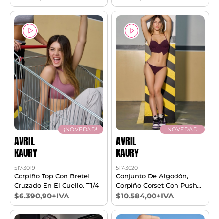
¡NOVEDAD!
¡NOVEDAD!
AVRIL
AVRIL
KAURY
KAURY
517-3019
517-3020
Corpiño Top Con Bretel
Conjunto De Algodón,
Cruzado En El Cuello. T1/4
Corpiño Corset Con Push
Up Y Cola Less. T85/100
$6.390,90+IVA
$10.584,00+IVA