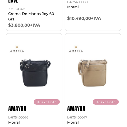
LOVE
L-67.5400080
Morral
1061-OL025
Crema De Manos Joy 60
$10.490,00+IVA
Grs.
$3.800,00+IVA
¡NOVEDAD!
¡NOVEDAD!
AMAYRA
AMAYRA
L-67.5400076
L-67.5400077
Morral
Morral