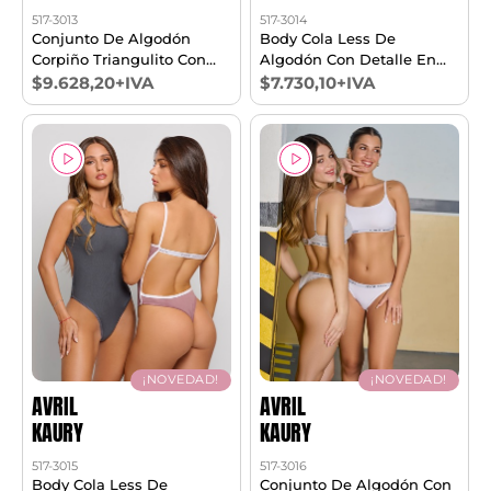
517-3013
517-3014
Conjunto De Algodón
Body Cola Less De
Corpiño Triangulito Con
Algodón Con Detalle En
Taza Soft Sin Push Up Y
Bretel T1/3
$9.628,20+IVA
$7.730,10+IVA
Cola Less T85/100
¡NOVEDAD!
¡NOVEDAD!
AVRIL
AVRIL
KAURY
KAURY
517-3015
517-3016
Body Cola Less De
Conjunto De Algodón Con