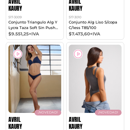
AVRIL
AVRIL
KAURY
KAURY
517-3009
517-3010
Conjunto Triangulo Alg Y
Conjunto Alg Liso S/copa
Lycra Taza Soft Sin Push
C/less T85/100
Up Y Vedetina T85/100
$9.551,25+IVA
$7.473,60+IVA
¡NOVEDAD!
¡NOVEDAD!
AVRIL
AVRIL
KAURY
KAURY