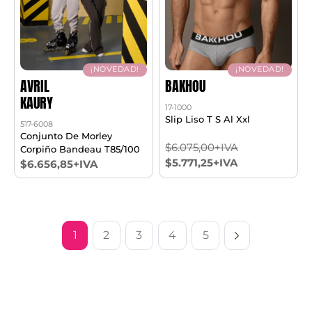
¡NOVEDAD!
¡NOVEDAD!
AVRIL
BAKHOU
KAURY
17-1000
Slip Liso T S Al Xxl
517-6008
Conjunto De Morley
$6.075,00+IVA
Corpiño Bandeau T85/100
$5.771,25+IVA
$6.656,85+IVA
1
2
3
4
5