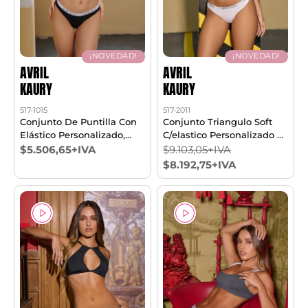
¡NOVEDAD!
¡NOVEDAD!
AVRIL
AVRIL
KAURY
KAURY
517-1015
517-2011
Conjunto De Puntilla Con
Conjunto Triangulo Soft
Elástico Personalizado,
C/elastico Personalizado Y
Corpiño Top Triangulito Y
Less T85/100
$5.506,65+IVA
$9.103,05+IVA
Cola Less. T85/100
$8.192,75+IVA