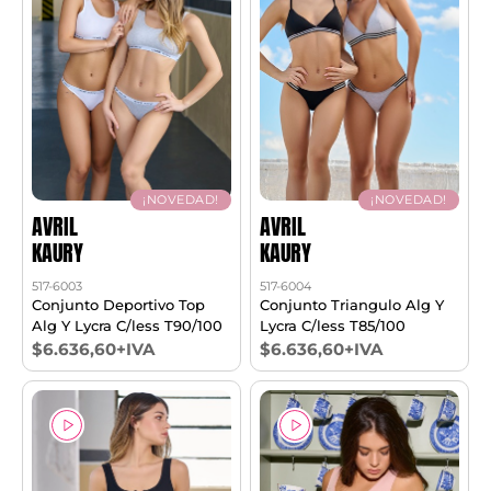
¡NOVEDAD!
¡NOVEDAD!
AVRIL
AVRIL
KAURY
KAURY
517-6003
517-6004
Conjunto Deportivo Top
Conjunto Triangulo Alg Y
Alg Y Lycra C/less T90/100
Lycra C/less T85/100
$6.636,60+IVA
$6.636,60+IVA