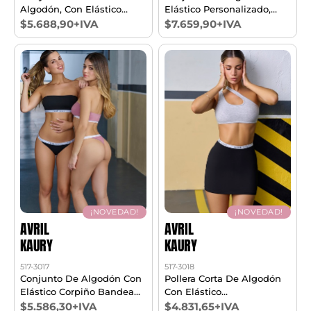
Algodón, Con Elástico
Elástico Personalizado,
Personalizado En Espalda.
Corpiño Top Y Cola Less.
$5.688,90+IVA
$7.659,90+IVA
T1/3
T85/100
¡NOVEDAD!
¡NOVEDAD!
AVRIL
AVRIL
KAURY
KAURY
517-3017
517-3018
Conjunto De Algodón Con
Pollera Corta De Algodón
Elástico Corpiño Bandeau
Con Elástico
Y Colaless T85/100
Personalizado. T1/4
$5.586,30+IVA
$4.831,65+IVA