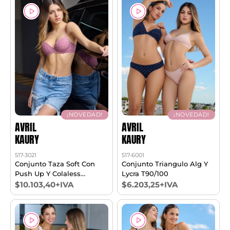
¡NOVEDAD!
¡NOVEDAD!
AVRIL
AVRIL
KAURY
KAURY
517-3021
517-6001
Conjunto Taza Soft Con
Conjunto Triangulo Alg Y
Push Up Y Colaless
Lycra T90/100
T85/100
$10.103,40+IVA
$6.203,25+IVA