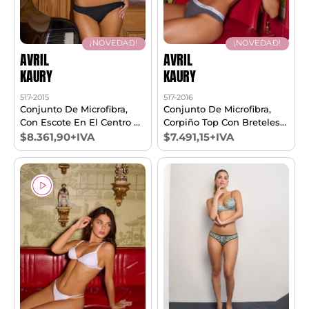
¡NOVEDAD!
¡NOVEDAD!
AVRIL
AVRIL
KAURY
KAURY
517-2015
517-2016
Conjunto De Microfibra,
Conjunto De Microfibra,
Con Escote En El Centro Y
Corpiño Top Con Breteles
Cola Less. T85/100
De Elástico Personalizado,
$8.361,90+IVA
$7.491,15+IVA
Y Cola Less. T85/100