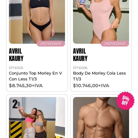
¡NOVEDAD!
¡NOVEDAD!
AVRIL
AVRIL
KAURY
KAURY
517-6005
517-6006
Conjunto Top Morley En V
Body De Morley Cola Less
Con Less T1/3
T1/3
$8.745,30+IVA
$10.746,00+IVA
5%
OFF