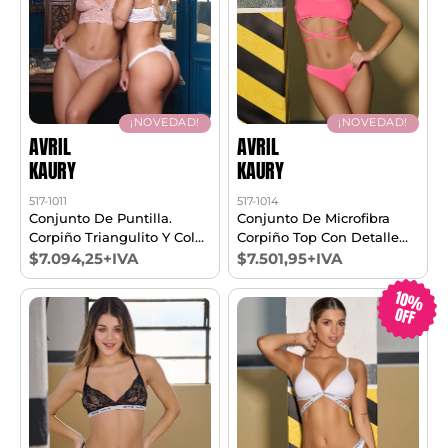
¡NOVEDAD!
¡NOVEDAD!
AVRIL
AVRIL
KAURY
KAURY
517-1011
517-1014
Conjunto De Puntilla.
Conjunto De Microfibra
Corpiño Triangulito Y Cola
Corpiño Top Con Detalle
Less Regulable T85/100
En Escote, Cintura Con
$7.094,25+IVA
$7.501,95+IVA
Tiras Y Cola Less T1/3
10%
OFF