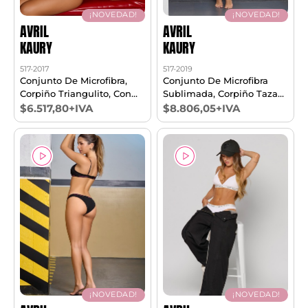
¡NOVEDAD!
¡NOVEDAD!
AVRIL
AVRIL
KAURY
KAURY
517-2017
517-2019
Conjunto De Microfibra,
Conjunto De Microfibra
Corpiño Triangulito, Con
Sublimada, Corpiño Taza
Breteles Circulares Dobles
Soft Con Push Up Y Cola
$6.517,80+IVA
$8.806,05+IVA
Regulables Y Cola Less.
Less. T85/100
T85/100
¡NOVEDAD!
¡NOVEDAD!