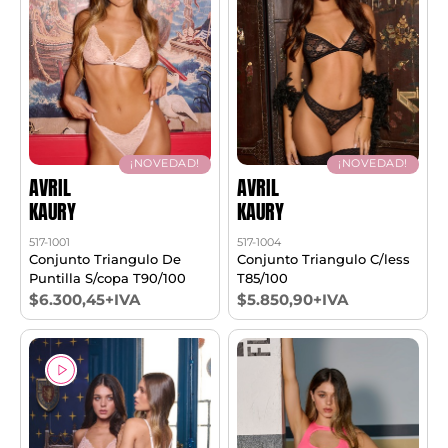
¡NOVEDAD!
¡NOVEDAD!
AVRIL
AVRIL
KAURY
KAURY
517-1001
517-1004
Conjunto Triangulo De
Conjunto Triangulo C/less
Puntilla S/copa T90/100
T85/100
$6.300,45+IVA
$5.850,90+IVA