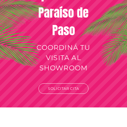
Paraíso de
Paso
COORDINÁ TU
VISITA AL
SHOWROOM
SOLICITAR CITA