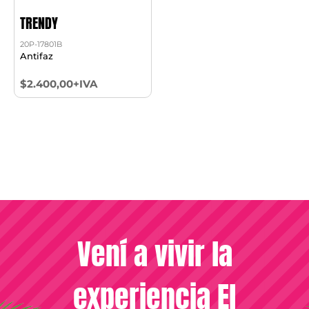
TRENDY
20P-17801B
Antifaz
$2.400,00+IVA
Vení a vivir la
experiencia El