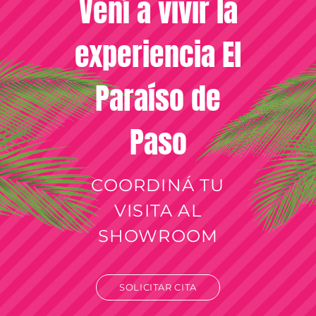
Vení a vivir la
experiencia El
Paraíso de
Paso
COORDINÁ TU
VISITA AL
SHOWROOM
SOLICITAR CITA