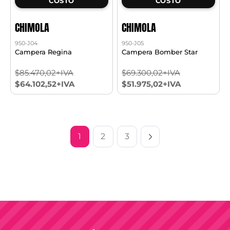
COSTO
COSTO
CHIMOLA
CHIMOLA
950-J04
950-J05
Campera Regina
Campera Bomber Star
$85.470,02+IVA
$69.300,02+IVA
$64.102,52+IVA
$51.975,02+IVA
1
2
3