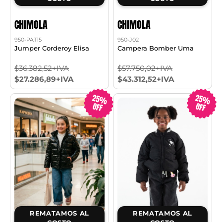
CHIMOLA
CHIMOLA
950-PAT15
950-J02
Jumper Corderoy Elisa
Campera Bomber Uma
$36.382,52+IVA
$57.750,02+IVA
$27.286,89+IVA
$43.312,52+IVA
25%
25%
OFF
OFF
REMATAMOS AL
REMATAMOS AL