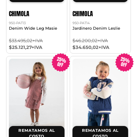
CHIMOLA
CHIMOLA
950-PAT13
950-PAT14
Denim Wide Leg Masie
Jardinero Denim Leslie
$33.495,02+IVA
$46.200,02+IVA
$25.121,27+IVA
$34.650,02+IVA
25%
25%
OFF
OFF
REMATAMOS AL
REMATAMOS AL
COSTO
COSTO