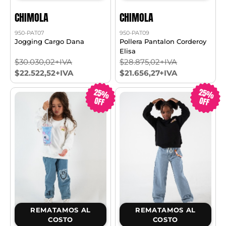
CHIMOLA
CHIMOLA
950-PAT07
950-PAT09
Jogging Cargo Dana
Pollera Pantalon Corderoy
Elisa
$30.030,02+IVA
$28.875,02+IVA
$22.522,52+IVA
$21.656,27+IVA
25%
25%
OFF
OFF
REMATAMOS AL
REMATAMOS AL
COSTO
COSTO