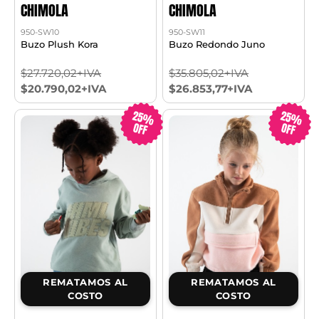
CHIMOLA
CHIMOLA
950-SW10
950-SW11
Buzo Plush Kora
Buzo Redondo Juno
$27.720,02+IVA
$35.805,02+IVA
$20.790,02+IVA
$26.853,77+IVA
25%
25%
OFF
OFF
REMATAMOS AL
REMATAMOS AL
COSTO
COSTO