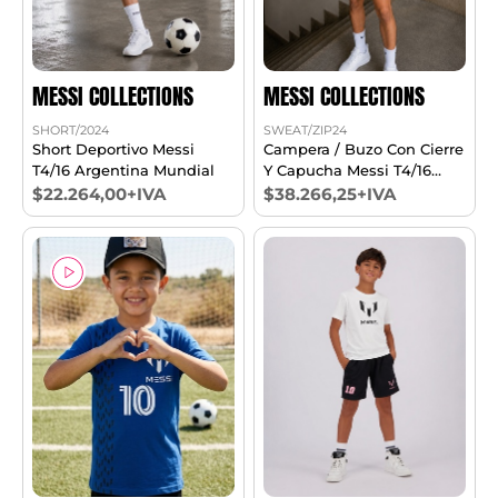
MESSI COLLECTIONS
MESSI COLLECTIONS
SHORT/2024
SWEAT/ZIP24
Short Deportivo Messi
Campera / Buzo Con Cierre
T4/16 Argentina Mundial
Y Capucha Messi T4/16
Argentina Mundial
$22.264,00+IVA
$38.266,25+IVA