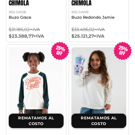
CHIMOLA
CHIMOLA
950-SW08
950-SW09
Buzo Grace
Buzo Redondo Jamie
$31.185,02+IVA
$33.495,02+IVA
$23.388,77+IVA
$25.121,27+IVA
25%
25%
OFF
OFF
REMATAMOS AL
REMATAMOS AL
COSTO
COSTO