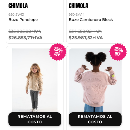
CHIMOLA
CHIMOLA
950-SW13
950-SW14
Buzo Penelope
Buzo Camionero Block
$35.805,02+IVA
$34.650,02+IVA
$26.853,77+IVA
$25.987,52+IVA
25%
25%
OFF
OFF
REMATAMOS AL
REMATAMOS AL
COSTO
COSTO