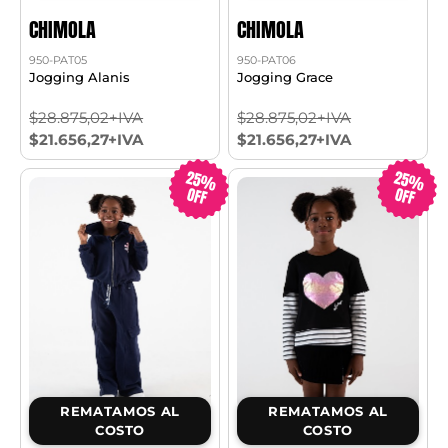
CHIMOLA
CHIMOLA
950-PAT05
950-PAT06
Jogging Alanis
Jogging Grace
$28.875,02+IVA
$28.875,02+IVA
$21.656,27+IVA
$21.656,27+IVA
25%
25%
OFF
OFF
REMATAMOS AL
REMATAMOS AL
COSTO
COSTO