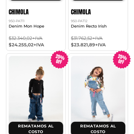
CHIMOLA
CHIMOLA
950-PAT11
950-PAT12
Denim Mon Hope
Denim Recto Irish
$32.340,02+IVA
$31.762,52+IVA
$24.255,02+IVA
$23.821,89+IVA
25%
25%
OFF
OFF
REMATAMOS AL
REMATAMOS AL
COSTO
COSTO