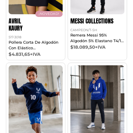
¡NOVEDAD!
AVRIL
MESSI COLLECTIONS
KAURY
CAMPEON/T-SH
Remera Messi 95%
517-3018
Algodón 5% Elastano T4/16
Pollera Corta De Algodón
Argentina Mundial
$18.089,50+IVA
Con Elástico
Personalizado. T1/4
$4.831,65+IVA