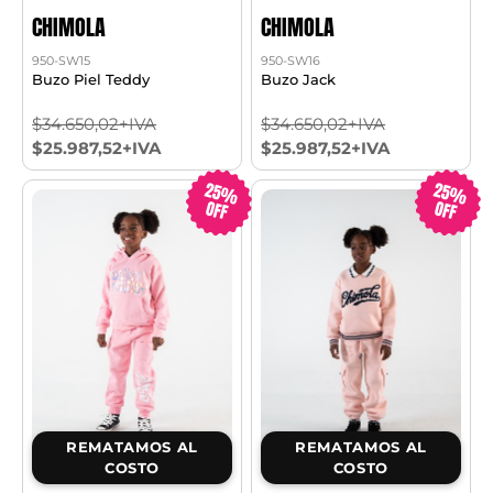
CHIMOLA
CHIMOLA
950-SW15
950-SW16
Buzo Piel Teddy
Buzo Jack
$34.650,02+IVA
$34.650,02+IVA
$25.987,52+IVA
$25.987,52+IVA
25%
25%
OFF
OFF
REMATAMOS AL
REMATAMOS AL
COSTO
COSTO