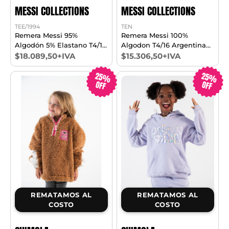
MESSI COLLECTIONS
MESSI COLLECTIONS
TEE/1994
TEN
Remera Messi 95%
Remera Messi 100%
Algodón 5% Elastano T4/16
Algodon T4/16 Argentina
Argentina Mundial
Mundial
$18.089,50+IVA
$15.306,50+IVA
25%
25%
OFF
OFF
REMATAMOS AL
REMATAMOS AL
COSTO
COSTO