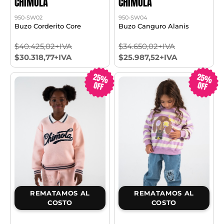
CHIMOLA
CHIMOLA
950-SW02
950-SW04
Buzo Corderito Core
Buzo Canguro Alanis
$40.425,02+IVA
$34.650,02+IVA
$30.318,77+IVA
$25.987,52+IVA
25%
25%
OFF
OFF
REMATAMOS AL
REMATAMOS AL
COSTO
COSTO