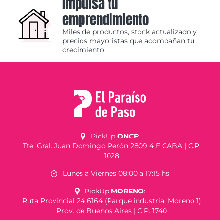
Impulsá tu
emprendimiento
Miles de productos, stock actualizado y
precios mayoristas que acompañan tu
crecimiento.
PickUp
ONCE
:
Tte. Gral. Juan Domingo Perón 2809 4 E CABA | C.P.
1028
Lunes a Viernes 08:00 a 17:15 hs
PickUp
MORENO
:
Ruta Provincial 24 6164 (Parque industrial Moreno 1)
Prov. de Buenos Aires | C.P. 1740