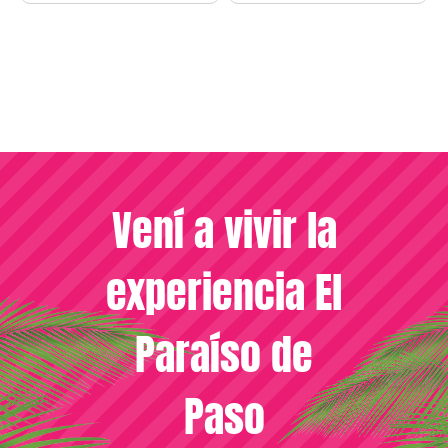
Vení a vivir la
experiencia El
Paraíso de
Paso