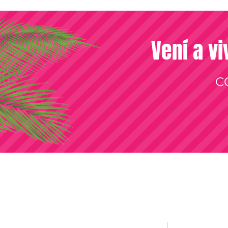
Vení a vi
C