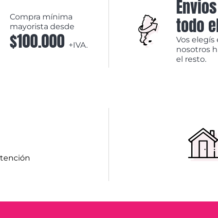
Envios
Compra mínima
todo e
mayorista desde
$100.000
Vos elegís 
+IVA.
nosotros 
el resto.
atención