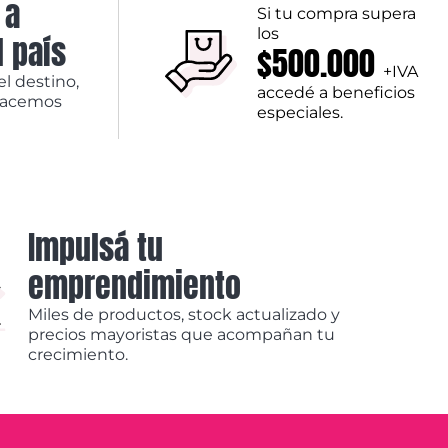
 a
Si tu compra supera
los
l país
$500.000
+IVA
el destino,
accedé a beneficios
hacemos
especiales.
Impulsá tu
emprendimiento
Miles de productos, stock actualizado y
precios mayoristas que acompañan tu
crecimiento.