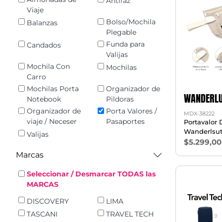
Antifaz
Viaje
Bolso/Mochila
Balanzas
Plegable
Funda para
Candados
Valijas
Mochila Con
Mochilas
Carro
Mochilas Porta
Organizador de
WANDERLU
Notebook
Pildoras
Organizador de
Porta Valores /
MDX-38222
viaje / Neceser
Pasaportes
Portavalor 
Wanderlsut
Valijas
$5.299,00
Marcas
Seleccionar / Desmarcar TODAS las
MARCAS
DISCOVERY
LIMA
TASCANI
TRAVEL TECH