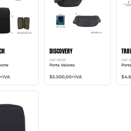
CH
DISCOVERY
TRA
20P-19639
20P-1
porte
Porta Valores
Port
+IVA
$5.500,00+IVA
$4.