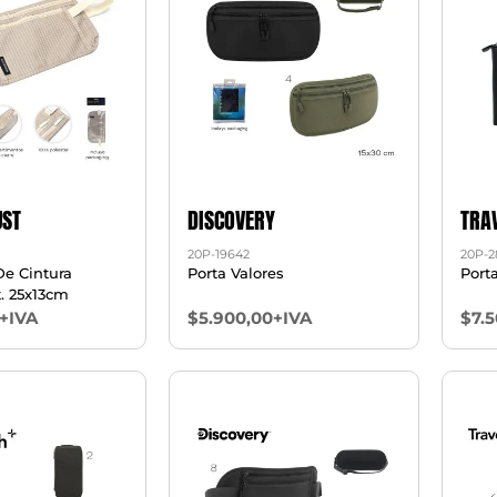
ST
DISCOVERY
TRA
20P-19642
20P-2
De Cintura
Porta Valores
Port
. 25x13cm
+IVA
$5.900,00+IVA
$7.