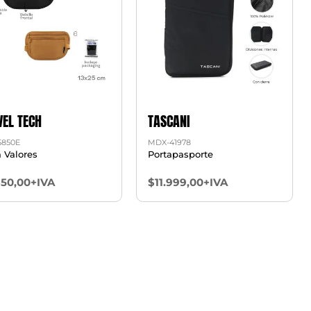
VEL TECH
TASCANI
5850E
MDX-41978
a Valores
Portapasporte
650,00+IVA
$11.999,00+IVA