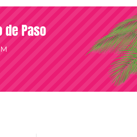
so de Paso
OM