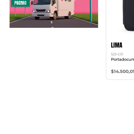
LIMA
523-G51
Portadocu
$14.500,0