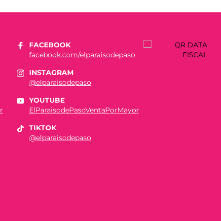
FACEBOOK
facebook.com/elparaisodepaso
INSTAGRAM
@elparaisodepaso
YOUTUBE
r
ElParaisodePasoVentaPorMayor
TIKTOK
@elparaisodepaso