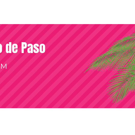
so de Paso
OM