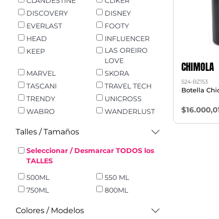
CLANDESTINE
CLIKER
DISCOVERY
DISNEY
EVERLAST
FOOTY
HEAD
INFLUENCER
LAS OREIRO
KEEP
LOVE
CHIMOLA
MARVEL
SKORA
524-BZ153
TASCANI
TRAVEL TECH
Botella Ch
TRENDY
UNICROSS
$16.000,0
WABRO
WANDERLUST
Talles / Tamaños
Seleccionar / Desmarcar TODOS los
TALLES
500ML
550 ML
750ML
800ML
Colores / Modelos