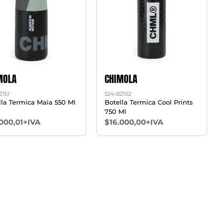
MOLA
CHIMOLA
Z151
524-BZ152
lla Termica Maia 550 Ml
Botella Termica Cool Prints
750 Ml
000,01+IVA
$16.000,00+IVA