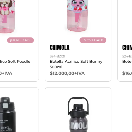
¡NOVEDAD!
¡NOVEDAD!
CHIMOLA
CHI
524-BZ121
524-B
lico Soft Poodle
Botella Acrílico Soft Bunny
Bote
500ml.
0+IVA
$12.000,00+IVA
$16.