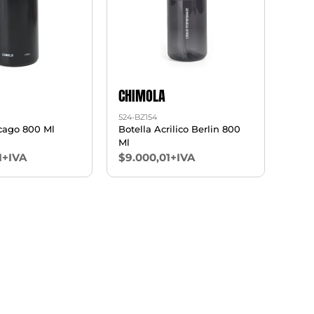
CHIMOLA
524-BZ154
icago 800 Ml
Botella Acrilico Berlin 800
Ml
1+IVA
$9.000,01+IVA