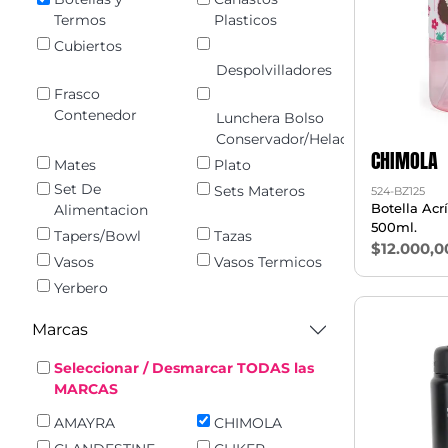
Termos
Plasticos
Cubiertos
Despolvilladores
Frasco
Contenedor
Lunchera Bolso
Conservador/Heladerita
CHIMOLA
Mates
Plato
Set De
Sets Materos
524-BZ125
Botella Acrí
Alimentacion
500ml.
Tapers/Bowl
Tazas
$12.000,0
Vasos
Vasos Termicos
Yerbero
Marcas
Seleccionar / Desmarcar TODAS las
MARCAS
AMAYRA
CHIMOLA