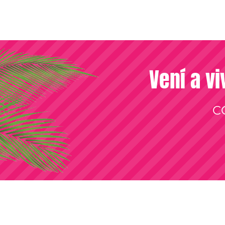
Vení a vi
C