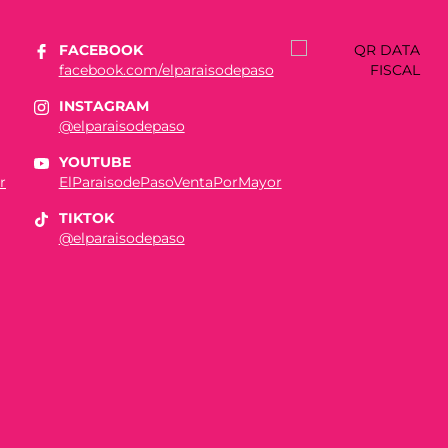
FACEBOOK
facebook.com/elparaisodepaso
INSTAGRAM
@elparaisodepaso
YOUTUBE
r
ElParaisodePasoVentaPorMayor
TIKTOK
@elparaisodepaso