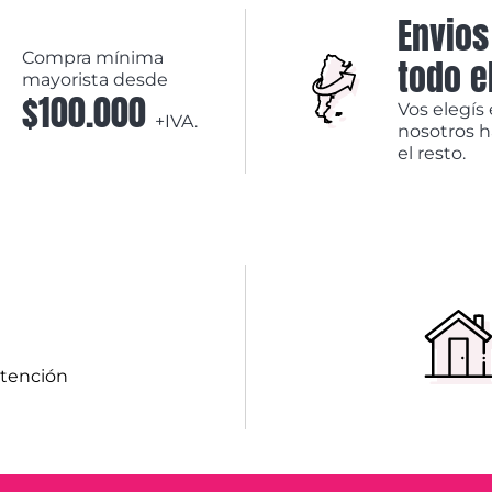
Envios
Compra mínima
todo e
mayorista desde
$100.000
Vos elegís 
+IVA.
nosotros 
el resto.
atención