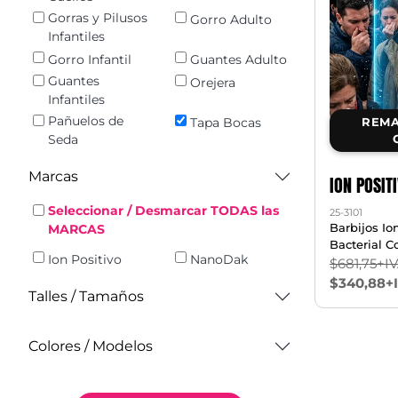
Gorras y Pilusos
Gorro Adulto
Infantiles
Gorro Infantil
Guantes Adulto
Guantes
Orejera
Infantiles
Pañuelos de
REMA
Tapa Bocas
Seda
Marcas
ION POSIT
Seleccionar / Desmarcar TODAS las
25-3101
Barbijos Io
MARCAS
Bacterial Co
Ion Positivo
NanoDak
$681,75+I
$340,88+
Talles / Tamaños
Colores / Modelos