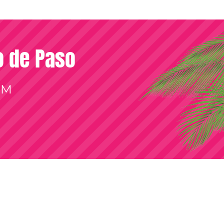
so de Paso
OM