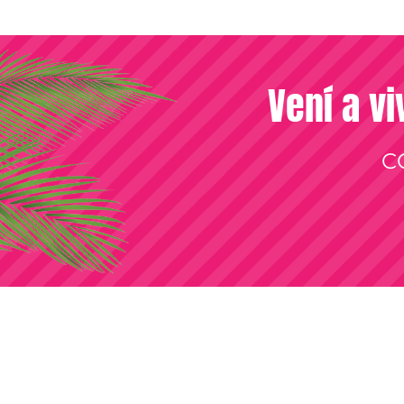
Vení a vi
C