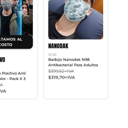
TAMOS AL
NANODAK
COSTO
10-20
IVO
Barbijo Nanodak N98
Antibacterial Para Adultos
$399,62+IVA
n Positivo Anti
$319,70+IVA
lor - Pack X 3
VA
IVA