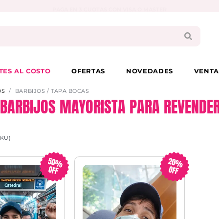
PAGA EN 3 CUOTAS CON VISA O MASTER
TES AL COSTO
OFERTAS
NOVEDADES
VENTA
OS
BARBIJOS / TAPA BOCAS
Y BARBIJOS MAYORISTA PARA REVENDER
SKU)
50%
20%
OFF
OFF