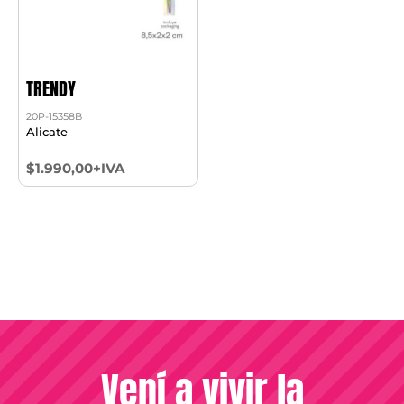
TRENDY
20P-15358B
Alicate
$1.990,00+IVA
Vení a vivir la