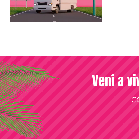
Vení a vi
C