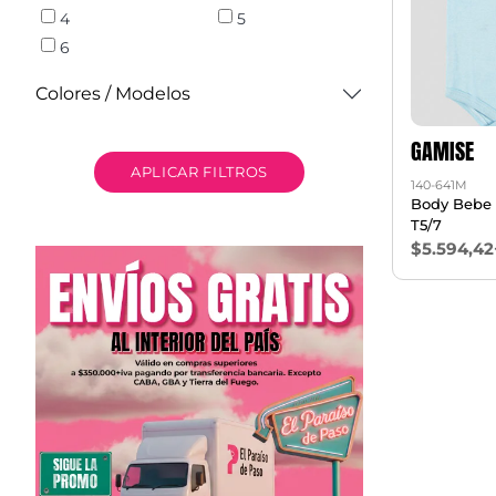
4
5
6
Colores / Modelos
GAMISE
APLICAR FILTROS
140-641M
Body Bebe
T5/7
$5.594,42