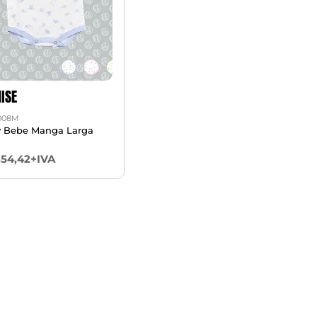
ISE
7008M
 Bebe Manga Larga
854,42+IVA