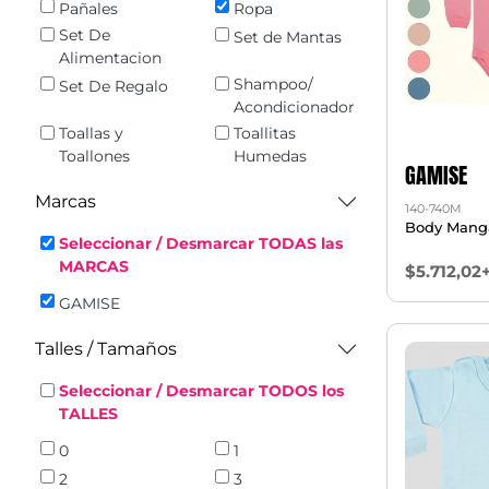
Pañales
Ropa
Set De
Set de Mantas
Alimentacion
Shampoo/
Set De Regalo
Acondicionador
Toallas y
Toallitas
Toallones
Humedas
GAMISE
Marcas
140-740M
Body Manga
Seleccionar / Desmarcar TODAS las
MARCAS
$5.712,02
GAMISE
Talles / Tamaños
Seleccionar / Desmarcar TODOS los
TALLES
0
1
2
3