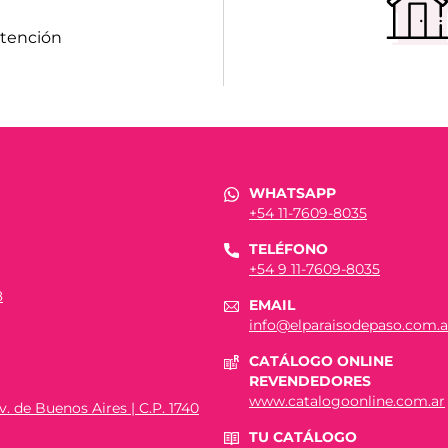
atención
WHATSAPP
+54 11-7609-8035
TELÉFONO
+54 9 11-7609-8035
8
EMAIL
info@elparaisodepaso.com.a
CATÁLOGO ONLINE
REVENDEDORES
www.catalogoonline.com.ar
. de Buenos Aires | C.P. 1740
TU CATÁLOGO