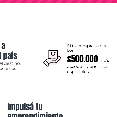
 a
Si tu compra supera
los
l país
$500.000
+IVA
el destino,
accedé a beneficios
hacemos
especiales.
Impulsá tu
emprendimiento