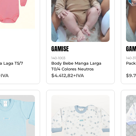
GAMISE
GAM
140-1003
140-3
 Laga T5/7
Body Bebe Manga Larga
T0/4 Colores Neutros
+IVA
$4.412,82+IVA
$9.