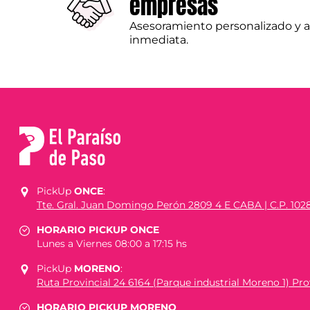
empresas
Asesoramiento personalizado y 
inmediata.
PickUp
ONCE
:
Tte. Gral. Juan Domingo Perón 2809 4 E CABA | C.P. 102
HORARIO PICKUP ONCE
Lunes a Viernes 08:00 a 17:15 hs
PickUp
MORENO
:
Ruta Provincial 24 6164 (Parque industrial Moreno 1) Prov
HORARIO PICKUP MORENO