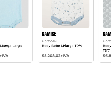
GAMISE
GAM
140-7006M
140-
 Manga Larga
Body Bebe M/larga T0/4
Body
T5/7
+IVA
$5.208,02+IVA
$6.