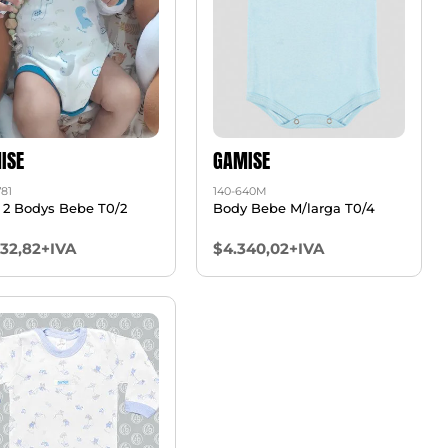
ISE
GAMISE
781
140-640M
Pack 2 Bodys Bebe T0/2
Body Bebe M/larga T0/4
732,82+IVA
$4.340,02+IVA