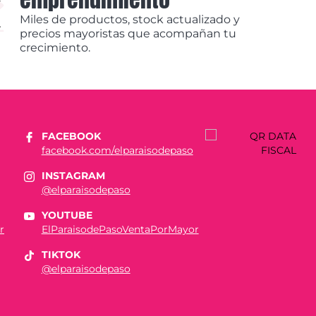
Miles de productos, stock actualizado y
precios mayoristas que acompañan tu
crecimiento.
FACEBOOK
facebook.com/elparaisodepaso
INSTAGRAM
@elparaisodepaso
YOUTUBE
r
ElParaisodePasoVentaPorMayor
TIKTOK
@elparaisodepaso