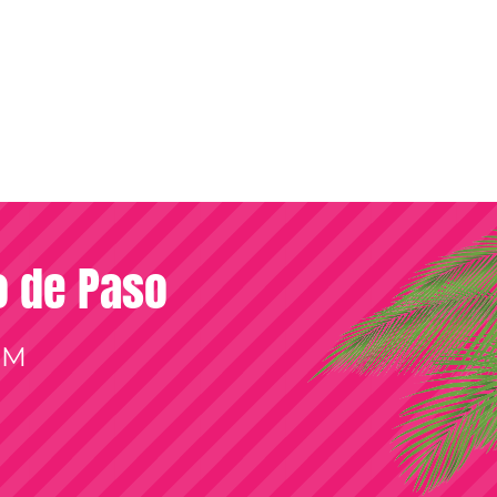
so de Paso
OM