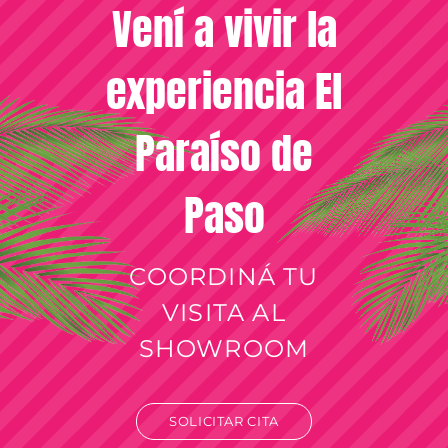
Vení a vivir la
experiencia El
Paraíso de
Paso
COORDINÁ TU
VISITA AL
SHOWROOM
SOLICITAR CITA