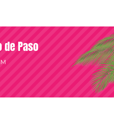
so de Paso
OM