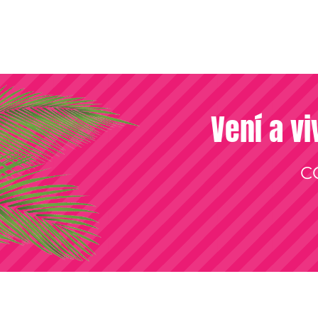
Vení a vi
C