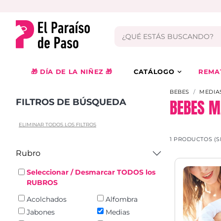
🎁 DÍA DE LA NIÑEZ 🎁
CATÁLOGO
REMA
BEBES
MEDIA
BEBES M
FILTROS DE BÚSQUEDA
ELIMINAR TODOS LOS FILTROS
1 PRODUCTOS (S
Rubro
Seleccionar / Desmarcar TODOS los
RUBROS
Acolchados
Alfombra
Jabones
Medias