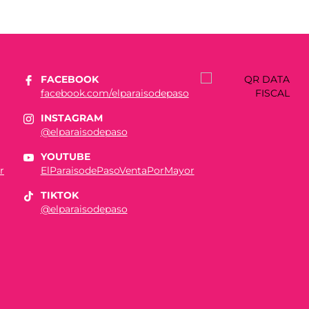
FACEBOOK
facebook.com/elparaisodepaso
INSTAGRAM
@elparaisodepaso
YOUTUBE
r
ElParaisodePasoVentaPorMayor
TIKTOK
@elparaisodepaso