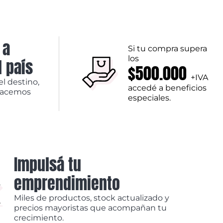
 a
Si tu compra supera
los
l país
$500.000
+IVA
el destino,
accedé a beneficios
hacemos
especiales.
Impulsá tu
emprendimiento
Miles de productos, stock actualizado y
precios mayoristas que acompañan tu
crecimiento.