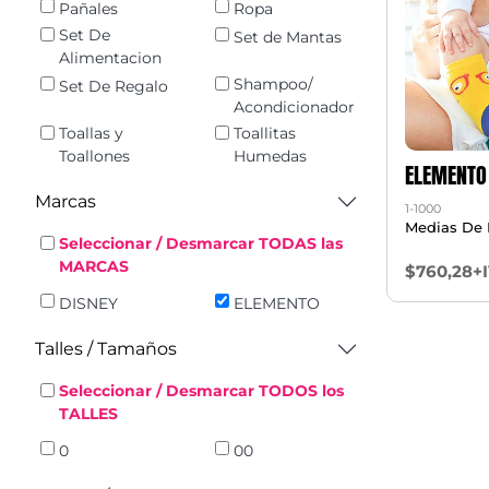
Pañales
Ropa
Set De
Set de Mantas
Alimentacion
Shampoo/
Set De Regalo
Acondicionador
Toallas y
Toallitas
Toallones
Humedas
ELEMENTO
Marcas
1-1000
Medias De
Seleccionar / Desmarcar TODAS las
MARCAS
$760,28+
DISNEY
ELEMENTO
Talles / Tamaños
Seleccionar / Desmarcar TODOS los
TALLES
0
00