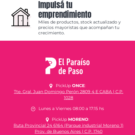
Impulsá tu
emprendimiento
Miles de productos, stock actualizado y
precios mayoristas que acompañan tu
crecimiento.
PickUp
ONCE
:
Tte. Gral. Juan Domingo Perón 2809 4 E CABA | C.P.
1028
Lunes a Viernes 08:00 a 17:15 hs
PickUp
MORENO
:
Ruta Provincial 24 6164 (Parque industrial Moreno 1)
Prov. de Buenos Aires | C.P. 1740