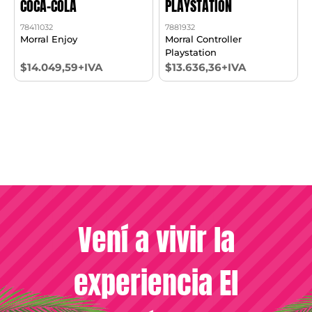
COCA-COLA
PLAYSTATION
78411032
7881932
Morral Enjoy
Morral Controller
Playstation
$14.049,59+IVA
$13.636,36+IVA
Vení a vivir la
experiencia El