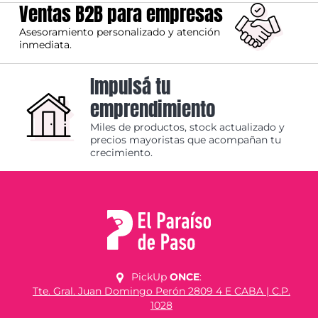
Ventas B2B para empresas
Asesoramiento personalizado y atención
inmediata.
Impulsá tu
emprendimiento
Miles de productos, stock actualizado y
precios mayoristas que acompañan tu
crecimiento.
PickUp
ONCE
:
Tte. Gral. Juan Domingo Perón 2809 4 E CABA | C.P.
1028