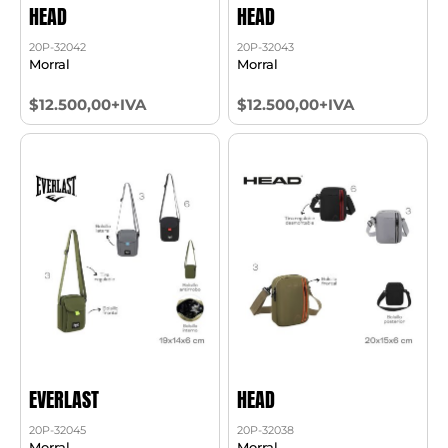
HEAD
HEAD
20P-32042
20P-32043
Morral
Morral
$12.500,00+IVA
$12.500,00+IVA
EVERLAST
HEAD
20P-32045
20P-32038
Morral
Morral