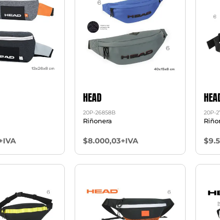
HEAD
HEA
20P-26858B
20P-2
Riñonera
Riño
+IVA
$8.000,03+IVA
$9.