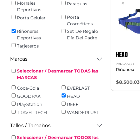
Morrales
Paraguas
Deportivos
Porta
Porta Celular
Cosméticos
Riñoneras
Set De Regalo
Deportivas
Día Del Padre
Tarjeteros
HEAD
Marcas
20P-27280
Riñonera
Seleccionar / Desmarcar TODAS las
MARCAS
$8.500,03
Coca-Cola
EVERLAST
GOODPAK
HEAD
PlayStation
REEF
TRAVEL TECH
WANDERLUST
Talles / Tamaños
Seleccionar / Desmarcar TODOS los