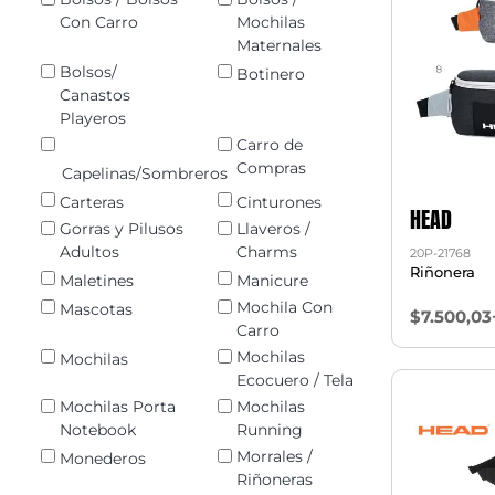
Con Carro
Mochilas
Maternales
Bolsos/
Botinero
Canastos
Playeros
Carro de
Compras
Capelinas/Sombreros
Carteras
Cinturones
HEAD
Gorras y Pilusos
Llaveros /
Adultos
Charms
20P-21768
Riñonera
Maletines
Manicure
Mochila Con
Mascotas
$7.500,03
Carro
Mochilas
Mochilas
Ecocuero / Tela
Mochilas Porta
Mochilas
Notebook
Running
Morrales /
Monederos
Riñoneras