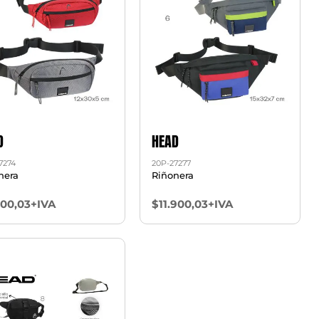
D
HEAD
7274
20P-27277
nera
Riñonera
500,03+IVA
$11.900,03+IVA