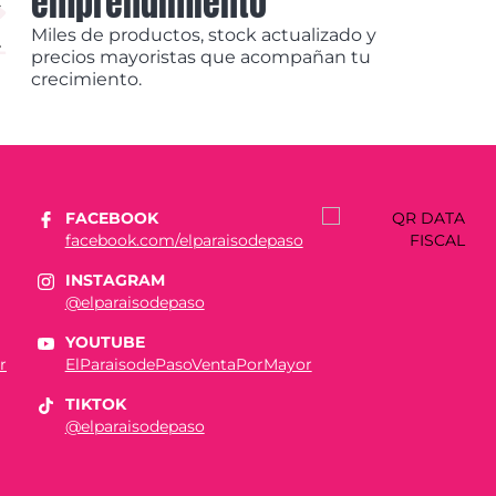
emprendimiento
Miles de productos, stock actualizado y
precios mayoristas que acompañan tu
crecimiento.
FACEBOOK
facebook.com/elparaisodepaso
INSTAGRAM
@elparaisodepaso
YOUTUBE
r
ElParaisodePasoVentaPorMayor
TIKTOK
@elparaisodepaso