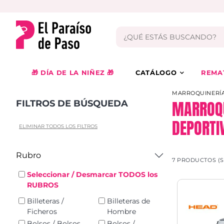
🎁 DÍA DE LA NIÑEZ 🎁
CATÁLOGO
REMA
MARROQUINERÍA
MARROQU
FILTROS DE BÚSQUEDA
DEPORTI
ELIMINAR TODOS LOS FILTROS
Rubro
7 PRODUCTOS (
Seleccionar / Desmarcar TODOS los
RUBROS
Billeteras /
Billeteras de
Ficheros
Hombre
Bolsos / Bolsos
Bolsos /