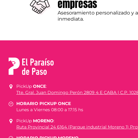
empresas
Asesoramiento personalizado y 
inmediata.
PickUp
ONCE
:
Tte. Gral. Juan Domingo Perón 2809 4 E CABA | C.P. 102
HORARIO PICKUP ONCE
Lunes a Viernes 08:00 a 17:15 hs
PickUp
MORENO
:
Ruta Provincial 24 6164 (Parque industrial Moreno 1) Prov