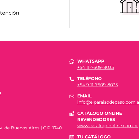
atención
WHATSAPP
+54 11-7609-8035
TELÉFONO
+54 9 11-7609-8035
8
EMAIL
info@elparaisodepaso.com.a
CATÁLOGO ONLINE
REVENDEDORES
www.catalogoonline.com.ar
. de Buenos Aires | C.P. 1740
TU CATÁLOGO