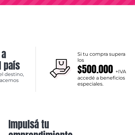
 a
Si tu compra supera
los
l país
$500.000
+IVA
el destino,
accedé a beneficios
hacemos
especiales.
Impulsá tu