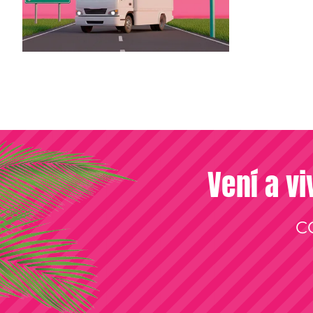
Vení a vi
C