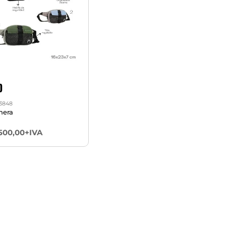
D
3848
nera
.500,00+IVA