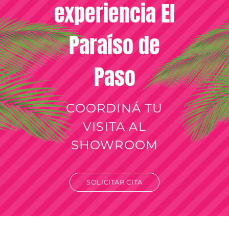
experiencia El
Paraíso de
Paso
COORDINÁ TU
VISITA AL
SHOWROOM
SOLICITAR CITA