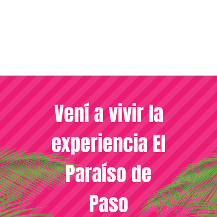
Vení a vivir la
experiencia El
Paraíso de
Paso