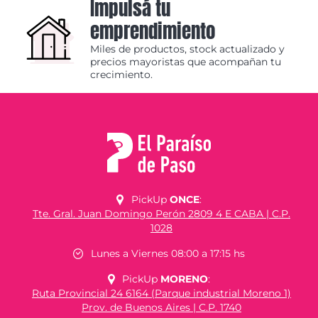
Impulsá tu
emprendimiento
Miles de productos, stock actualizado y
precios mayoristas que acompañan tu
crecimiento.
PickUp
ONCE
:
Tte. Gral. Juan Domingo Perón 2809 4 E CABA | C.P.
1028
Lunes a Viernes 08:00 a 17:15 hs
PickUp
MORENO
:
Ruta Provincial 24 6164 (Parque industrial Moreno 1)
Prov. de Buenos Aires | C.P. 1740