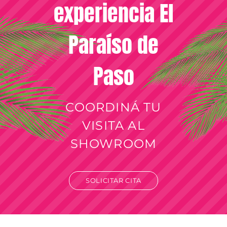
experiencia El
Paraíso de
Paso
COORDINÁ TU
VISITA AL
SHOWROOM
SOLICITAR CITA