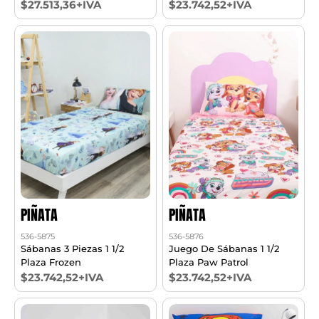
$27.513,36+IVA
$23.742,52+IVA
PIÑATA
PIÑATA
536-5875
536-5876
Sábanas 3 Piezas 1 1/2
Juego De Sábanas 1 1/2
Plaza Frozen
Plaza Paw Patrol
$23.742,52+IVA
$23.742,52+IVA