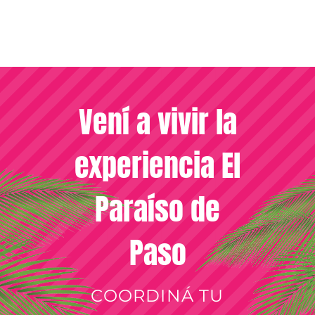
Vení a vivir la
experiencia El
Paraíso de
Paso
COORDINÁ TU