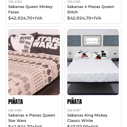
536-6180
536-6185
Sábanas Queen Mickey
Sábanas 4 Piezas Queen
Faces
Stitch
$42.924,70+IVA
$42.924,70+IVA
PIÑATA
PIÑATA
536-6186
536-6187
Sabanas 4 Piezas Queen
Sábanas King Mickey
Star Wars
Classic White
$42.924,70+IVA
$47.117,00+IVA