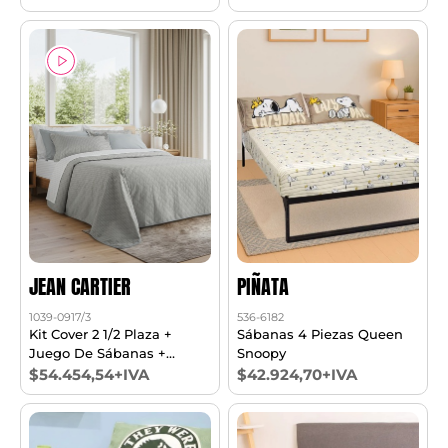
JEAN CARTIER
PIÑATA
1039-0917/3
536-6182
Kit Cover 2 1/2 Plaza +
Sábanas 4 Piezas Queen
Juego De Sábanas +
Snoopy
Complementos
$54.454,54+IVA
$42.924,70+IVA