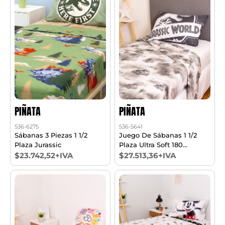
PIÑATA
PIÑATA
536-6275
536-5641
Sábanas 3 Piezas 1 1/2
Juego De Sábanas 1 1/2
Plaza Jurassic
Plaza Ultra Soft 180
Jurassic
$23.742,52+IVA
$27.513,36+IVA