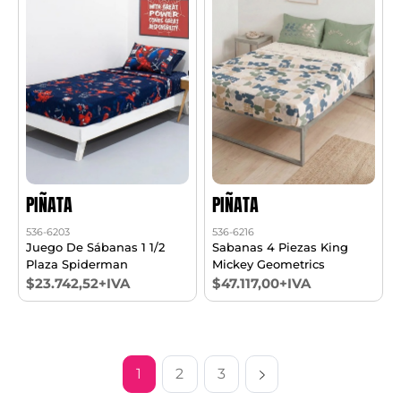
PIÑATA
PIÑATA
536-6203
536-6216
Juego De Sábanas 1 1/2
Sabanas 4 Piezas King
Plaza Spiderman
Mickey Geometrics
$23.742,52+IVA
$47.117,00+IVA
1
2
3