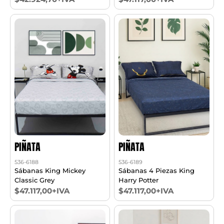
PIÑATA
PIÑATA
536-6188
536-6189
Sábanas King Mickey
Sábanas 4 Piezas King
Classic Grey
Harry Potter
$47.117,00+IVA
$47.117,00+IVA