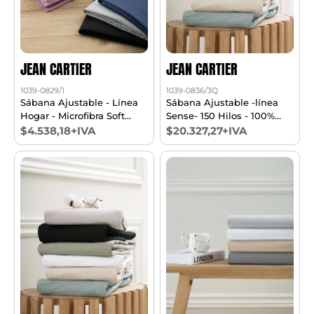
JEAN CARTIER
JEAN CARTIER
1039-0829/1
1039-0836/3Q
Sábana Ajustable - Línea
Sábana Ajustable -línea
Hogar - Microfibra Soft
Sense- 150 Hilos - 100%
Touch 1 1/2 Pl
Algodón Queen
$4.538,18+IVA
$20.327,27+IVA