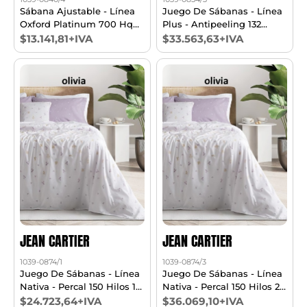
Sábana Ajustable - Línea
Juego De Sábanas - Línea
Oxford Platinum 700 Hq
Plus - Antipeeling 132
King
Hilos 2 1/2 Pl
$13.141,81+IVA
$33.563,63+IVA
JEAN CARTIER
JEAN CARTIER
1039-0874/1
1039-0874/3
Juego De Sábanas - Línea
Juego De Sábanas - Línea
Nativa - Percal 150 Hilos 1
Nativa - Percal 150 Hilos 2
1/2 Pl
1/2 Pl
$24.723,64+IVA
$36.069,10+IVA