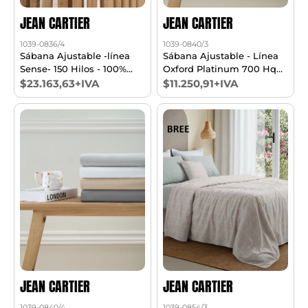
JEAN CARTIER
JEAN CARTIER
1039-0836/4
1039-0840/3
Sábana Ajustable -línea
Sábana Ajustable - Línea
Sense- 150 Hilos - 100%
Oxford Platinum 700 Hq
Algodón King
Queen
$23.163,63+IVA
$11.250,91+IVA
JEAN CARTIER
JEAN CARTIER
1039-0840/4
1039-0854/3