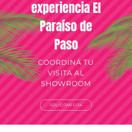
experiencia El
Paraíso de
Paso
COORDINÁ TU
VISITA AL
SHOWROOM
SOLICITAR CITA