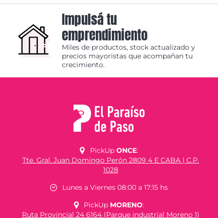
Impulsá tu
emprendimiento
Miles de productos, stock actualizado y
precios mayoristas que acompañan tu
crecimiento.
PickUp
ONCE
:
Tte. Gral. Juan Domingo Perón 2809 4 E CABA | C.P.
1028
Lunes a Viernes 08:00 a 17:15 hs
PickUp
MORENO
:
Ruta Provincial 24 6164 (Parque industrial Moreno 1)