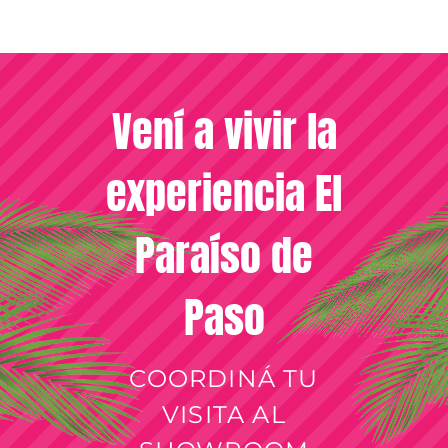
Vení a vivir la
experiencia El
Paraíso de
Paso
COORDINÁ TU
VISITA AL