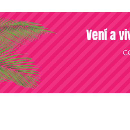
Vení a vi
C