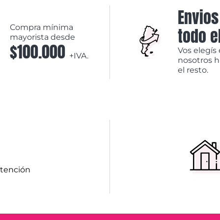
Envios
Compra mínima
todo e
mayorista desde
$100.000
Vos elegís 
+IVA.
nosotros 
el resto.
atención