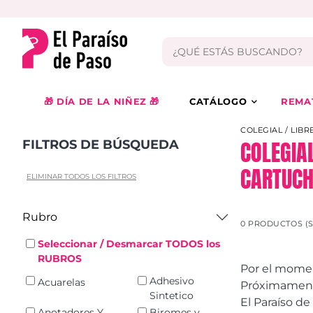
🎁 DÍA DE LA NIÑEZ 🎁
CATÁLOGO
REMA
COLEGIAL / LIBR
COLEGIA
FILTROS DE BÚSQUEDA
CARTUCH
ELIMINAR TODOS LOS FILTROS
Rubro
0 PRODUCTOS (
Seleccionar / Desmarcar TODOS los
RUBROS
Por el momen
Adhesivo
Acuarelas
Próximamente,
Sintetico
El Paraíso d
Anotadores Y
Biromes y