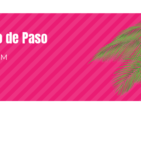
so de Paso
OM