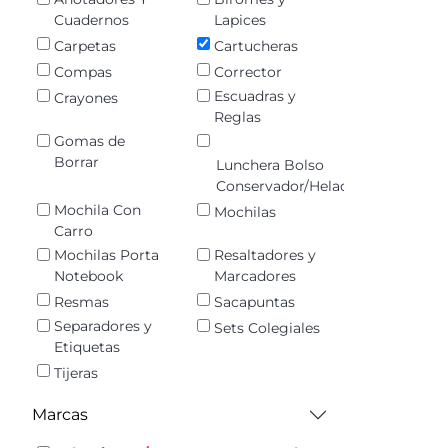
Cuadernos
Lapices
Carpetas
Cartucheras
Compas
Corrector
Escuadras y
Crayones
Reglas
Gomas de
Borrar
Lunchera Bolso
Conservador/Heladerita
Mochila Con
Mochilas
Carro
Mochilas Porta
Resaltadores y
Notebook
Marcadores
Resmas
Sacapuntas
Separadores y
Sets Colegiales
Etiquetas
Tijeras
Marcas