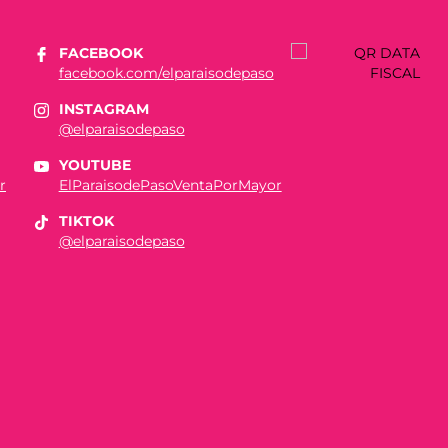
FACEBOOK
facebook.com/elparaisodepaso
INSTAGRAM
@elparaisodepaso
YOUTUBE
r
ElParaisodePasoVentaPorMayor
TIKTOK
@elparaisodepaso