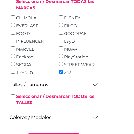
Seleccionar / Desmarcar TODAS las
MARCAS
CHIMOLA
DISNEY
EVERLAST
FILGO
FOOTY
GOODPAK
INFLUENCER
LSyD
MARVEL
MUAA
Packme
PlayStation
SKORA
STREET WEAR
TRENDY
243
Talles / Tamaños
Seleccionar / Desmarcar TODOS los
TALLES
Colores / Modelos