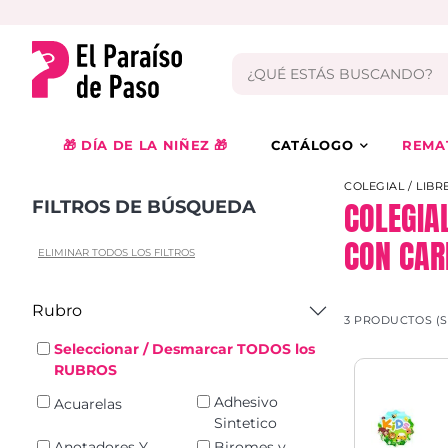
🎁 DÍA DE LA NIÑEZ 🎁
CATÁLOGO
REMA
COLEGIAL / LIBR
COLEGIA
FILTROS DE BÚSQUEDA
CON CAR
ELIMINAR TODOS LOS FILTROS
Rubro
3 PRODUCTOS (
Seleccionar / Desmarcar TODOS los
RUBROS
Adhesivo
Acuarelas
Sintetico
Anotadores Y
Biromes y