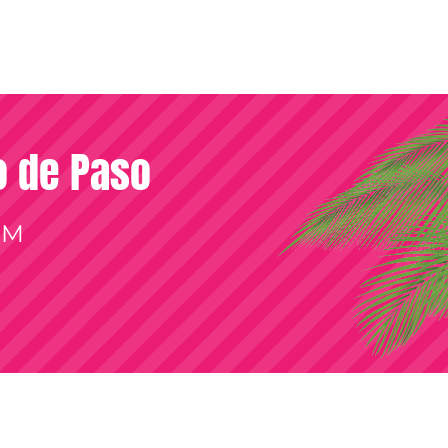
so de Paso
OM