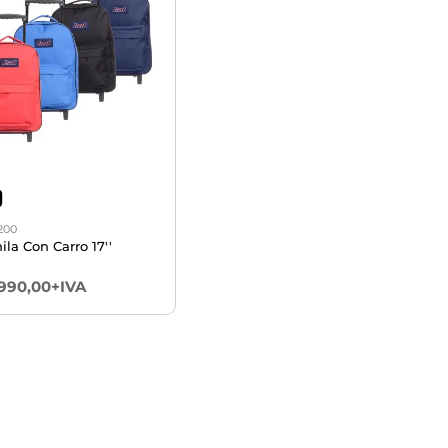
D
1200
la Con Carro 17''
.990,00+IVA