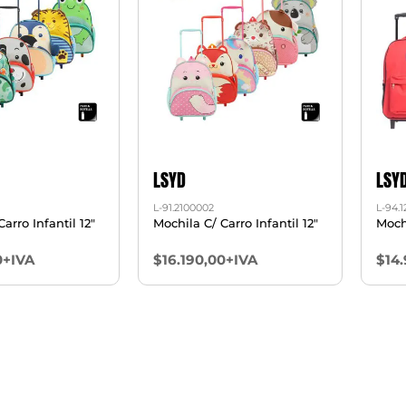
LSYD
LSY
L-91.2100002
L-94.
arro Infantil 12"
Mochila C/ Carro Infantil 12"
Mochi
0+IVA
$16.190,00+IVA
$14