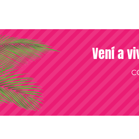
Vení a vi
C