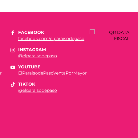
FACEBOOK
facebook.com/elparaisodepaso
INSTAGRAM
@elparaisodepaso
YOUTUBE
r
ElParaisodePasoVentaPorMayor
TIKTOK
@elparaisodepaso