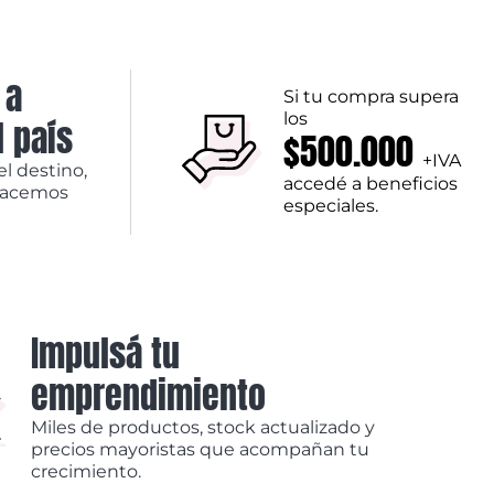
 a
Si tu compra supera
los
l país
$500.000
+IVA
el destino,
accedé a beneficios
hacemos
especiales.
Impulsá tu
emprendimiento
Miles de productos, stock actualizado y
precios mayoristas que acompañan tu
crecimiento.