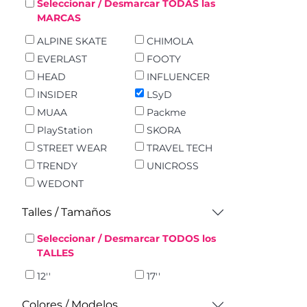
Seleccionar / Desmarcar TODAS las
MARCAS
ALPINE SKATE
CHIMOLA
EVERLAST
FOOTY
HEAD
INFLUENCER
INSIDER
LSyD
MUAA
Packme
PlayStation
SKORA
STREET WEAR
TRAVEL TECH
TRENDY
UNICROSS
WEDONT
Talles / Tamaños
Seleccionar / Desmarcar TODOS los
TALLES
12''
17''
Colores / Modelos