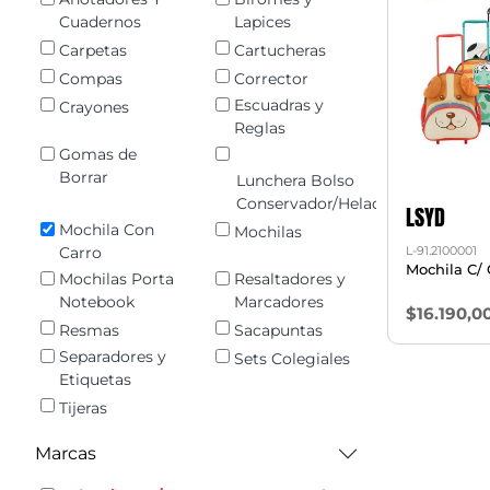
Cuadernos
Lapices
Carpetas
Cartucheras
Compas
Corrector
Escuadras y
Crayones
Reglas
Gomas de
Borrar
Lunchera Bolso
Conservador/Heladerita
LSYD
Mochila Con
Mochilas
L-91.2100001
Carro
Mochila C/ C
Mochilas Porta
Resaltadores y
Notebook
Marcadores
$16.190,0
Resmas
Sacapuntas
Separadores y
Sets Colegiales
Etiquetas
Tijeras
Marcas