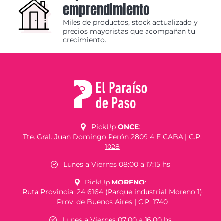
emprendimiento
Miles de productos, stock actualizado y
precios mayoristas que acompañan tu
crecimiento.
PickUp
ONCE
:
Tte. Gral. Juan Domingo Perón 2809 4 E CABA | C.P.
1028
Lunes a Viernes 08:00 a 17:15 hs
PickUp
MORENO
:
Ruta Provincial 24 6164 (Parque industrial Moreno 1)
Prov. de Buenos Aires | C.P. 1740
Lunes a Viernes 07:00 a 16:00 hs