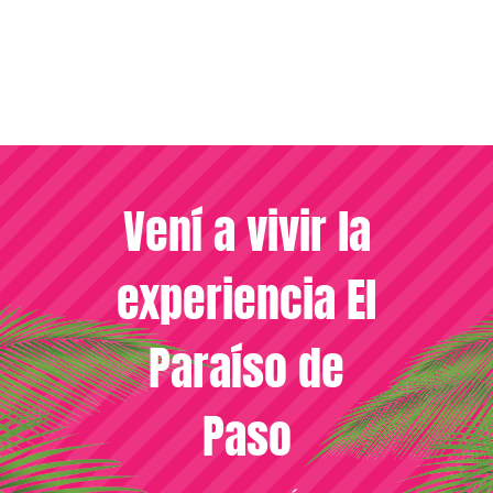
Vení a vivir la
experiencia El
Paraíso de
Paso