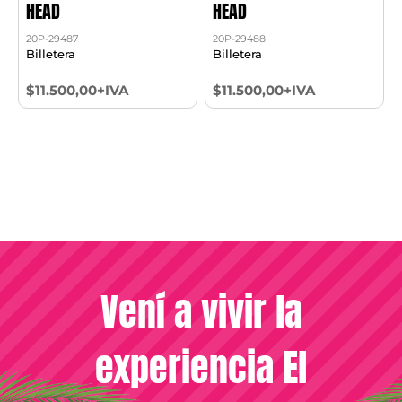
HEAD
HEAD
20P-29487
20P-29488
Billetera
Billetera
$11.500,00+IVA
$11.500,00+IVA
Vení a vivir la
experiencia El