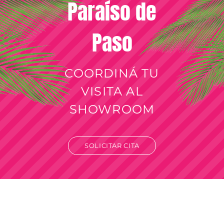
Paraíso de
Paso
COORDINÁ TU
VISITA AL
SHOWROOM
SOLICITAR CITA