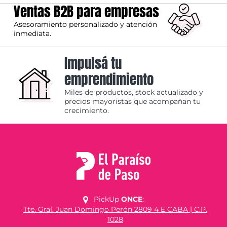
Ventas B2B para empresas
Asesoramiento personalizado y atención
inmediata.
Impulsá tu
emprendimiento
Miles de productos, stock actualizado y
precios mayoristas que acompañan tu
crecimiento.
PickUp
ONCE
:
Tte. Gral. Juan Domingo Perón 2809 4 E CABA | C.P.
1028