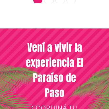
Vení a vivir la
experiencia El
Paraíso de
Paso
COORDINÁ TU