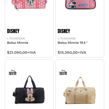
DISNEY
DISNEY
L-70.0400005
L-70.0400006
Bolso Minnie
Bolso Minnie 19.5 "
$21.090,00+IVA
$15.390,00+IVA