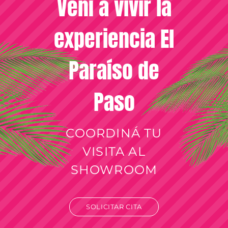
Vení a vivir la
experiencia El
Paraíso de
Paso
COORDINÁ TU
VISITA AL
SHOWROOM
SOLICITAR CITA