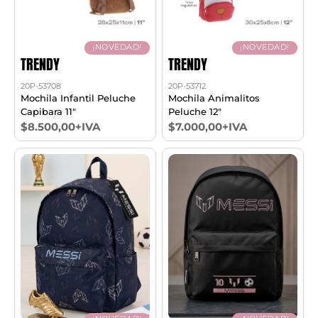
¡NOVEDAD!
¡NOVEDAD!
TRENDY
TRENDY
20P-53708
20P-53712
Mochila Infantil Peluche
Mochila Animalitos
Capibara 11"
Peluche 12"
$8.500,00+IVA
$7.000,00+IVA