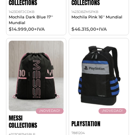
COLLECTIONS
COLLECTIONS
1423DBTJCDKB
1423DBZMSPKB
Mochila Dark Blue 17''
Mochila Pink 16'' Mundial
Mundial
$14.999,00+IVA
$46.315,00+IVA
¡NOVEDAD!
¡NOVEDAD!
MESSI
PLAYSTATION
COLLECTIONS
7881204
4323DBTMSBLP