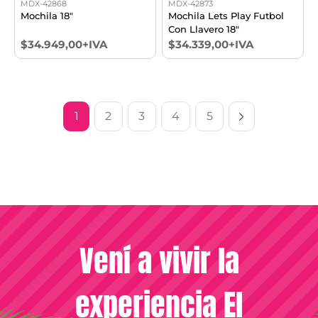
MDX-42868
MDX-42873
Mochila 18"
Mochila Lets Play Futbol
Con Llavero 18"
$34.949,00+IVA
$34.339,00+IVA
1
2
3
4
5
Vení a vivir la
experiencia El