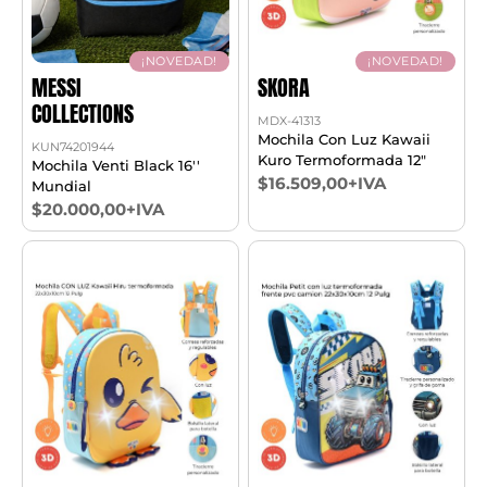
¡NOVEDAD!
¡NOVEDAD!
MESSI
SKORA
COLLECTIONS
MDX-41313
Mochila Con Luz Kawaii
KUN74201944
Kuro Termoformada 12"
Mochila Venti Black 16''
$16.509,00+IVA
Mundial
$20.000,00+IVA