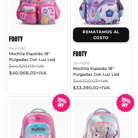
REMATAMOS AL
FOOTY
COSTO
154-F6283
FOOTY
Mochila Espalda 18''
Pulgadas Con Luz Led
154-F6293
$44.520,03+IVA
Mochila Espalda 18''
$40.068,03+IVA
Pulgadas Con Luz Led
$44.520,03+IVA
$33.390,02+IVA
25%
25%
OFF
OFF