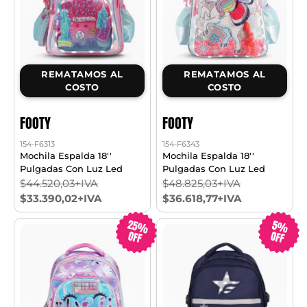
REMATAMOS AL
REMATAMOS AL
COSTO
COSTO
FOOTY
FOOTY
154-F6313
154-F6343
Mochila Espalda 18''
Mochila Espalda 18''
Pulgadas Con Luz Led
Pulgadas Con Luz Led
$44.520,03+IVA
$48.825,03+IVA
$33.390,02+IVA
$36.618,77+IVA
25%
5%
OFF
OFF