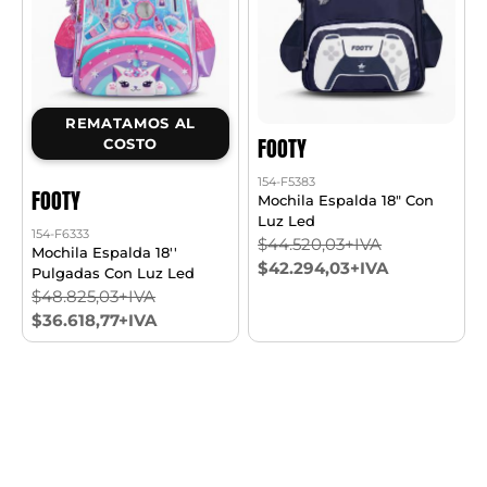
REMATAMOS AL
FOOTY
COSTO
154-F5383
FOOTY
Mochila Espalda 18" Con
Luz Led
154-F6333
$44.520,03+IVA
Mochila Espalda 18''
$42.294,03+IVA
Pulgadas Con Luz Led
$48.825,03+IVA
$36.618,77+IVA