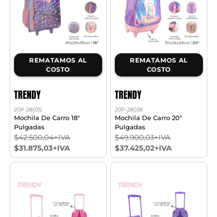
REMATAMOS AL
REMATAMOS AL
COSTO
COSTO
TRENDY
TRENDY
20P-28035
20P-28038
Mochila De Carro 18"
Mochila De Carro 20"
Pulgadas
Pulgadas
$42.500,04+IVA
$49.900,03+IVA
$31.875,03+IVA
$37.425,02+IVA