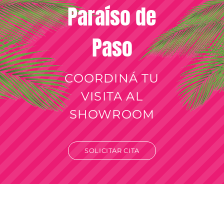
Paraíso de
Paso
COORDINÁ TU
VISITA AL
SHOWROOM
SOLICITAR CITA