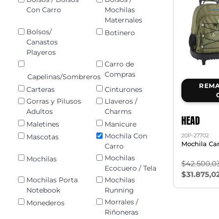
Con Carro
Mochilas
Maternales
Bolsos/
Botinero
Canastos
Playeros
Carro de
Compras
Capelinas/Sombreros
REMA
Carteras
Cinturones
Gorras y Pilusos
Llaveros /
Adultos
Charms
HEAD
Maletines
Manicure
Mochila Con
20P-27702
Mascotas
Mochila Car
Carro
Mochilas
Mochilas
$42.500,0
Ecocuero / Tela
$31.875,0
Mochilas Porta
Mochilas
Notebook
Running
Morrales /
Monederos
Riñoneras