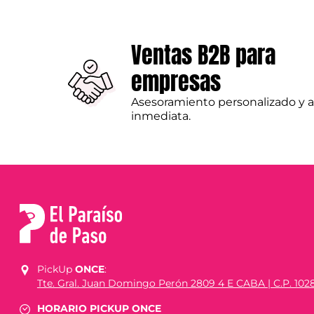
Ventas B2B para
empresas
Asesoramiento personalizado y 
inmediata.
PickUp
ONCE
:
Tte. Gral. Juan Domingo Perón 2809 4 E CABA | C.P. 102
HORARIO PICKUP ONCE