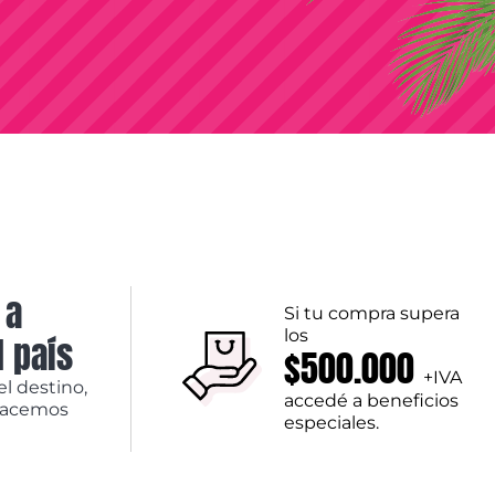
 a
Si tu compra supera
los
l país
$500.000
+IVA
el destino,
accedé a beneficios
hacemos
especiales.