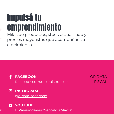
Impulsá tu
emprendimiento
Miles de productos, stock actualizado y
precios mayoristas que acompañan tu
crecimiento.
FACEBOOK
facebook.com/elparaisodepaso
INSTAGRAM
@elparaisodepaso
YOUTUBE
r
ElParaisodePasoVentaPorMayor