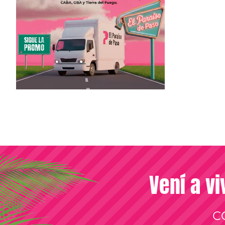
Vení a vi
C