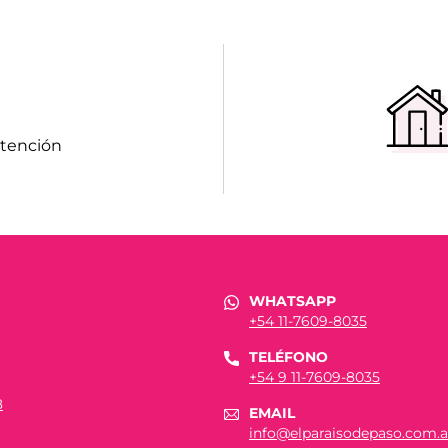
atención
WHATSAPP
+54 11-7609-8035
TELÉFONO
+54 9 11-7609-8035
8
EMAIL
info@elparaisodepaso.com.a