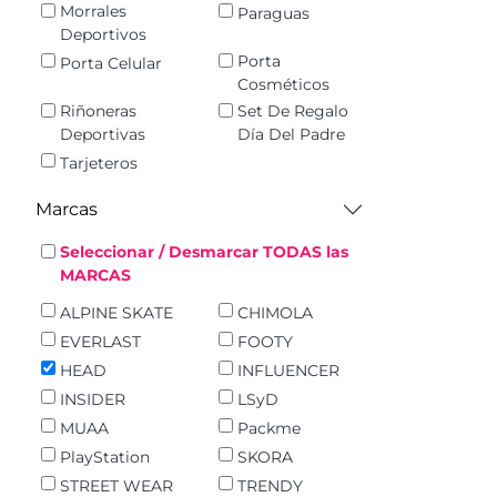
Morrales
Paraguas
Deportivos
Porta
Porta Celular
Cosméticos
Riñoneras
Set De Regalo
Deportivas
Día Del Padre
Tarjeteros
Marcas
Seleccionar / Desmarcar TODAS las
MARCAS
ALPINE SKATE
CHIMOLA
EVERLAST
FOOTY
HEAD
INFLUENCER
INSIDER
LSyD
MUAA
Packme
PlayStation
SKORA
STREET WEAR
TRENDY