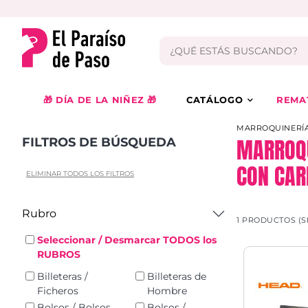
🎁 DÍA DE LA NIÑEZ 🎁
CATÁLOGO
REMA
MARROQUINERÍA
MARROQU
FILTROS DE BÚSQUEDA
CON CAR
ELIMINAR TODOS LOS FILTROS
Rubro
1 PRODUCTOS (S
Seleccionar / Desmarcar TODOS los
RUBROS
Billeteras /
Billeteras de
Ficheros
Hombre
Bolsos / Bolsos
Bolsos /