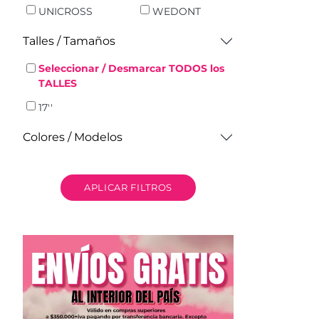
UNICROSS
WEDONT
Talles / Tamaños
Seleccionar / Desmarcar TODOS los
TALLES
17''
Colores / Modelos
APLICAR FILTROS