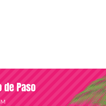
so de Paso
OM