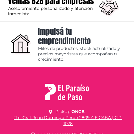
Ventas B2B para empresas
Asesoramiento personalizado y atención
inmediata.
Impulsá tu
emprendimiento
Miles de productos, stock actualizado y
precios mayoristas que acompañan tu
crecimiento.
PickUp
ONCE
:
Tte. Gral. Juan Domingo Perón 2809 4 E CABA | C.P.
1028