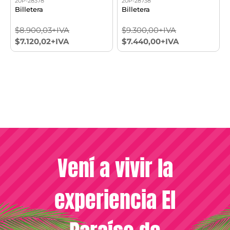
20P-28378
20P-28738
Billetera
Billetera
$8.900,03+IVA
$9.300,00+IVA
$7.120,02+IVA
$7.440,00+IVA
Vení a vivir la
experiencia El