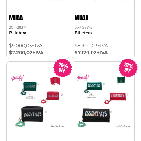
MUAA
MUAA
20P-28374
20P-28375
Billetera
Billetera
$9.000,03+IVA
$8.900,03+IVA
$7.200,02+IVA
$7.120,02+IVA
20%
20%
OFF
OFF