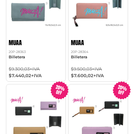
MUAA
MUAA
20P-28363
20P-28364
Billetera
Billetera
$9.300,03+IVA
$9.500,03+IVA
$7.440,02+IVA
$7.600,02+IVA
20%
20%
OFF
OFF