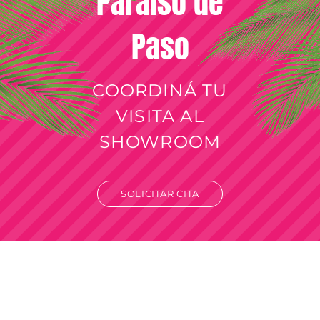
Paraíso de
Paso
COORDINÁ TU
VISITA AL
SHOWROOM
SOLICITAR CITA