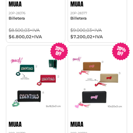
MUAA
MUAA
20P-28376
20P-28377
Billetera
Billetera
$8.500,03+IVA
$9.000,03+IVA
$6.800,02+IVA
$7.200,02+IVA
20%
20%
OFF
OFF
MUAA
MUAA