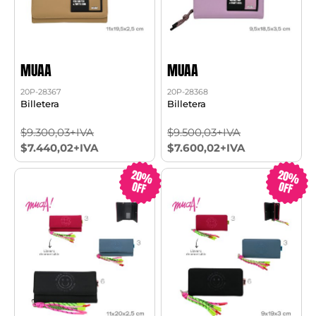
MUAA
MUAA
20P-28367
20P-28368
Billetera
Billetera
$9.300,03+IVA
$9.500,03+IVA
$7.440,02+IVA
$7.600,02+IVA
20%
20%
OFF
OFF