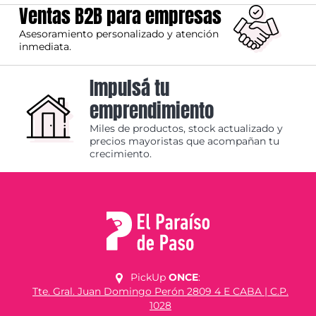
Ventas B2B para empresas
Asesoramiento personalizado y atención
inmediata.
Impulsá tu
emprendimiento
Miles de productos, stock actualizado y
precios mayoristas que acompañan tu
crecimiento.
PickUp
ONCE
:
Tte. Gral. Juan Domingo Perón 2809 4 E CABA | C.P.
1028