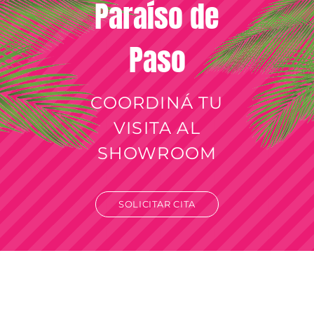
Paraíso de
Paso
COORDINÁ TU
VISITA AL
SHOWROOM
SOLICITAR CITA