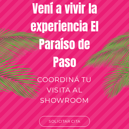
Vení a vivir la
experiencia El
Paraíso de
Paso
COORDINÁ TU
VISITA AL
SHOWROOM
SOLICITAR CITA