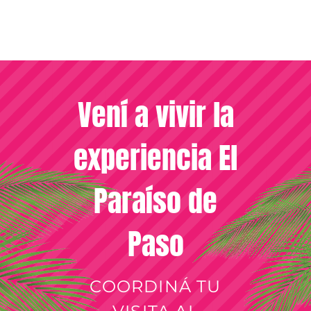
Vení a vivir la
experiencia El
Paraíso de
Paso
COORDINÁ TU