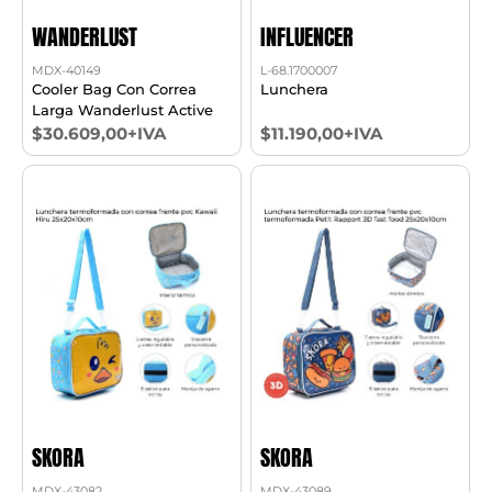
WANDERLUST
INFLUENCER
MDX-40149
L-68.1700007
Cooler Bag Con Correa
Lunchera
Larga Wanderlust Active
$30.609,00+IVA
$11.190,00+IVA
SKORA
SKORA
MDX-43082
MDX-43089