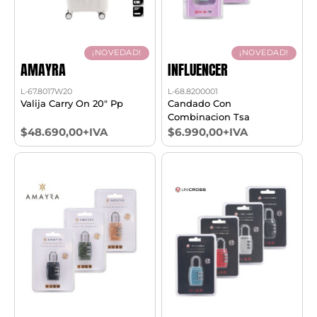
¡NOVEDAD!
¡NOVEDAD!
AMAYRA
INFLUENCER
L-67.8017W20
L-68.8200001
Valija Carry On 20" Pp
Candado Con
Combinacion Tsa
$48.690,00+IVA
$6.990,00+IVA