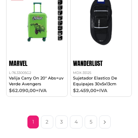
MARVEL
WANDERLUST
L-76.33005G2
MDX-35125
Valija Carry On 20" Abs+uv
Sujetador Elastico De
Verde Avengers
Equipajes 30x5x13cm
$62.090,00+IVA
$2.459,00+IVA
1
2
3
4
5