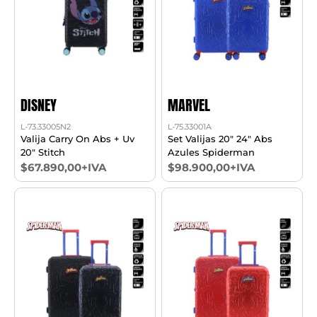
DISNEY
MARVEL
L-73.33005N2
L-75.33001A
Valija Carry On Abs + Uv
Set Valijas 20" 24" Abs
20" Stitch
Azules Spiderman
$67.890,00+IVA
$98.900,00+IVA