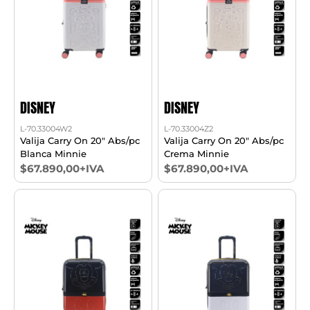
DISNEY
DISNEY
L-70.33004W2
L-70.33004Z2
Valija Carry On 20" Abs/pc
Valija Carry On 20" Abs/pc
Blanca Minnie
Crema Minnie
$67.890,00+IVA
$67.890,00+IVA