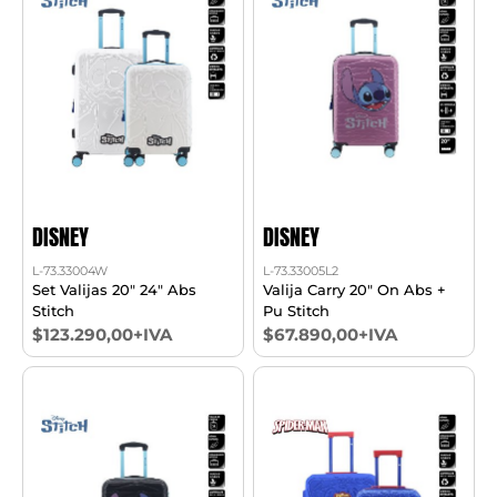
DISNEY
DISNEY
L-73.33004W
L-73.33005L2
Set Valijas 20" 24" Abs
Valija Carry 20" On Abs +
Stitch
Pu Stitch
$123.290,00+IVA
$67.890,00+IVA