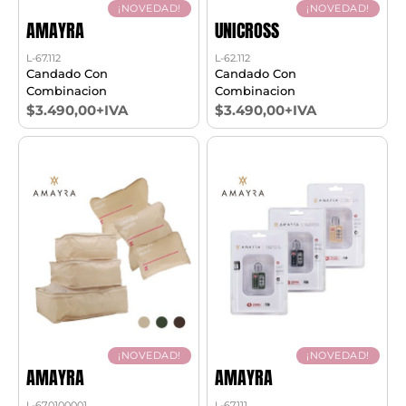
¡NOVEDAD!
¡NOVEDAD!
AMAYRA
UNICROSS
L-67.112
L-62.112
Candado Con
Candado Con
Combinacion
Combinacion
$3.490,00+IVA
$3.490,00+IVA
¡NOVEDAD!
¡NOVEDAD!
AMAYRA
AMAYRA
L-67.0100001
L-67.111