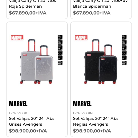
Valija Carry On 20" Abs
Valija Carry On 20" Abs+uv
Roja Spiderman
Blanca Spiderman
$67.890,00+IVA
$67.890,00+IVA
MARVEL
MARVEL
L-76.33001G
L-76.33001N
Set Valijas 20" 24" Abs
Set Valijas 20" 24" Abs
Grises Avengers
Negras Avengers
$98.900,00+IVA
$98.900,00+IVA