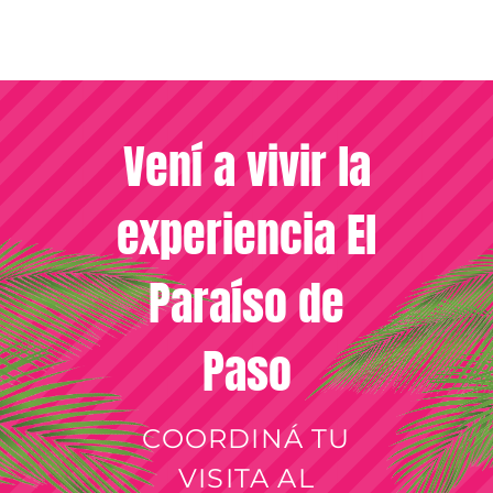
Vení a vivir la
experiencia El
Paraíso de
Paso
COORDINÁ TU
VISITA AL